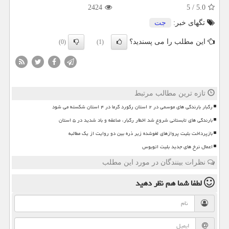
2424
5
/
5.0
تگهای خبر:
جت
این مطلب را می پسندید؟
(0)
(1)
تازه ترین مطالب مرتبط
رگبار بارندگی های موسمی در ۲ استان رکورد گرما در ۴ استان شکسته می شود
بارندگی های تابستانی شروع شد اخطار رگبار، صاعقه و باد شدید در ۵ استان
بازپرداخت بلیت پروازهای لغوشده زیر ذره بین دو روایت از یک مطالبه
اعمال نرخ های جدید بلیت اتوبوس
نظرات بینندگان در مورد این مطلب
لطفا شما هم
نظر دهید