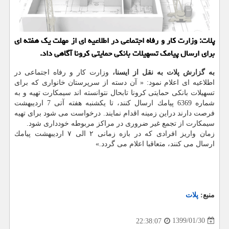
پلات: وزارت كار و رفاه اجتماعی در اطلاعیه ای از مهلت یك هفته ای
برای ارسال پیامك تسهیلات بانكی حمایتی كرونا آگاهی داد.
به گزارش پلات به نقل از ایسنا،
وزارت كار و رفاه اجتماعی در
اطلاعیه ای اعلام نمود: « آن دسته از سرپرستان خانواری كه برای
تسهیلات بانكی حمایتی كرونا تابحال نتوانسته اند سیمكارت تهیه و به
شماره 6369 پیامك ارسال كنند، تا یكشنبه هفته آتی 7 اردیبهشت
فرصت دارند دراین زمینه اقدام نمایند. درخواست می شود برای تهیه
سیمكارت از تجمع غیر ضروری در مراكز مربوطه خودداری شود.
زمان واریز افرادی كه در بازه زمانی ۲ الی ۷ اردیبهشت پیامك
ارسال می كنند، متعاقبا اعلام می گردد.»
منبع:
پلات
1399/01/30
22:38:07