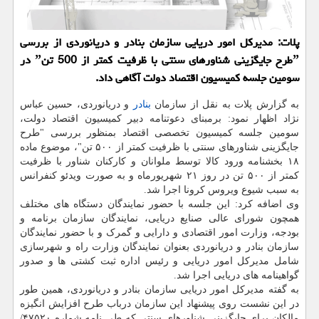
پلات: مدیركل امور دریایی سازمان بنادر و دریانوردی از بررسی
ˮطرح جایگزینی شناورهای سنتی با ظرفیت كمتر از 500 تنˮ در
سومین جلسه كمیسیون اقتصاد دولت آگاهی داد.
به گزارش پلات به نقل از سازمان
بنادر
و دریانوردی، حسین عباس
نژاد اظهار نمود: برمبنای دعوتنامه دبیر کمیسیون اقتصاد دولت،
سومین جلسه کمیسیون تخصصی اقتصاد بمنظور بررسی "طرح
جایگزینی شناورهای سنتی با ظرفیت کمتر از ۵۰۰ تن"، موضوع ماده
۱۸ بخشنامه ورود کالا توسط ملوانان و کارکنان شناور با ظرفیت
کمتر از ۵۰۰ تن در روز ۲۱ شهریورماه و به صورت ویدئو کنفرانس
به سبب شیوع ویروس کرونا اجرا شد.
وی اضافه کرد: این جلسه با حضور نمایندگان دستگاه های مختلف
همچون شورای عالی صنایع دریایی، نمایندگان سازمان برنامه و
بودجه، وزارت امور اقتصادی و دارایی و گمرک و با حضور نمایندگان
سازمان بنادر و دریانوردی بعنوان نمایندگان وزارت راه و شهرسازی
شامل مدیرکل امور دریایی و رئیس اداره ثبت کشتی ها و صدور
گواهینامه های دریایی اجرا شد.
به گفته مدیرکل امور دریایی سازمان بنادر و دریانوردی، همین طور
در این نشست روی پیشنهاد این سازمان درباب طرح افزایش انگیزه
مالکان برای جایگزینی شناورهای سنتی که طی نامه شماره ۴۷۵۲۰/