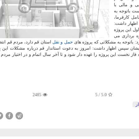
 و مالی با
ست باتوجه به
مل کارفرما،
 اظهار داشت:
اول این پروژه
 ۹۹ اتمام و به بهره برداری می
د: باتوجه به مشکلاتی که پروژه های
حمل و نقل
استان قم دارد، مردم قم انتظا
ایشان سپس اظهار داشت: امروز به دعوت استاندار قم درباره مشکلات این پ
از نخست این پروژه را عهده دار شود و تا آخر سال اتمام و در اختیار مردم 
2485
5
/
5.0
ر