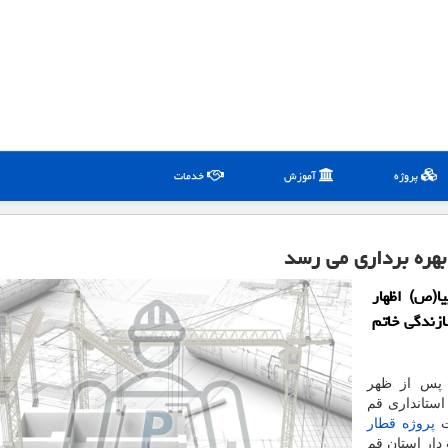
پروژه
آموزش
خدمات
بهره برداری می رسد
یا(ص) اظهار
زندگی خاتم
 پس از ظهر
استانداری قم
یت
پروژه
قطار
دار استان قم