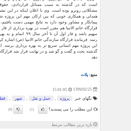
است که در گذشته به سبب مسائل قراردادی، حقوقی
مشکلاتی روبرو بوده است. وی با اعلان اینکه در این نش
همدلی و همکاری خوبی که بین ارکان مهم این پروژه شا
پیمانکار و مشاور وجود دارد به نتایج مهمی دست یافتیم،
قرارگاه خاتم الانبیا هم مقرر است در بهره برداری از فاز 
سهیم باشد و فاز اول آن تا آخر سال
رسد. فرمانده قرارگاه سازندگی خاتم الانبیا (ص) اشاره کر
این پروژه مهم استانی سریع تر به بهره برداری برسد. 
گذشته بحث و گفت و گو شد و در نهایت قرار شد قرارگاه ف
دهد.
منبع:
پلات
1399/02/25
15:01:05
تگهای خبر:
پروژه
,
حمل و نقل
,
شهر
,
قطا
این مطلب را می پسندید؟
(0)
(1)
تازه ترین مطالب مرتبط