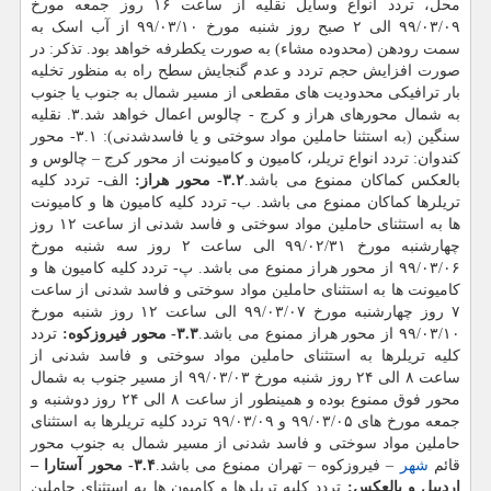
محل، تردد انواع وسایل نقلیه از ساعت ۱۶ روز جمعه مورخ
۹۹/۰۳/۰۹ الی ۲ صبح روز شنبه مورخ ۹۹/۰۳/۱۰ از آب اسک به
سمت رودهن (محدوده مشاء) به صورت یکطرفه خواهد بود. تذکر: در
صورت افزایش حجم تردد و عدم گنجایش سطح راه به منظور تخلیه
بار ترافیکی محدودیت های مقطعی از مسیر شمال به جنوب یا جنوب
به شمال محورهای هراز و کرج - چالوس اعمال خواهد شد.۳. نقلیه
سنگین (به استثنا حاملین مواد سوختی و یا فاسدشدنی): ۳.۱- محور
کندوان: تردد انواع تریلر، کامیون و کامیونت از محور کرج – چالوس و
بالعکس کماکان ممنوع می باشد.
۳.۲- محور هراز:
الف- تردد کلیه
تریلرها کماکان ممنوع می باشد. ب- تردد کلیه کامیون ها و کامیونت
ها به استثنای حاملین مواد سوختی و فاسد شدنی از ساعت ۱۲ روز
چهارشنبه مورخ ۹۹/۰۲/۳۱ الی ساعت ۲ روز سه شنبه مورخ
۹۹/۰۳/۰۶ از محور هراز ممنوع می باشد. پ- تردد کلیه کامیون ها و
کامیونت ها به استثنای حاملین مواد سوختی و فاسد شدنی از ساعت
۷ روز چهارشنبه مورخ ۹۹/۰۳/۰۷ الی ساعت ۱۲ روز شنبه مورخ
۹۹/۰۳/۱۰ از محور هراز ممنوع می باشد.
۳.۳- محور فیروزکوه:
تردد
کلیه تریلرها به استثنای حاملین مواد سوختی و فاسد شدنی از
ساعت ۸ الی ۲۴ روز شنبه مورخ ۹۹/۰۳/۰۳ از مسیر جنوب به شمال
محور فوق ممنوع بوده و همینطور از ساعت ۸ الی ۲۴ روز دوشنبه و
جمعه مورخ های ۹۹/۰۳/۰۵ و ۹۹/۰۳/۰۹ تردد کلیه تریلرها به استثنای
حاملین مواد سوختی و فاسد شدنی از مسیر شمال به جنوب محور
قائم
شهر
– فیروزکوه – تهران ممنوع می باشد.
۳.۴- محور آستارا –
اردبیل و بالعکس:
تردد کلیه تریلرها و کامیون ها به استثنای حاملین