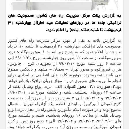
به گزارش پلات مركز مدیریت راه های كشور، محدودیت های
ترافیكی جاده ها در روزهای تعطیلات عید فطر(از چهارشنبه ۳۱
اردیبهشت تا شنبه هفته آینده) را اعلام نمود.
به گزارش پلات به نقل از مهر، مرکز مدیریت راه های کشور
محدودیت های ترافیکی چهارشنبه ۳۱ اردیبهشت تا شنبه ۱۰ خرداد
ماه ۹۹ را اعلام نمود که به شرح زیر است:
۱. موتورسیکلت:
تردد
موتورسیکلت از ساعت ۱۲ ظهر روز چهارشنبه مورخ ۹۹/۰۲/۳۱ الی
ساعت ۶ روز شنبه مورخ ۹۹/۰۳/۱۰ از محورهای کرج – چالوس،
هراز، فیروزکوه و محور تهران – سمنان – مشهد و بالعکس ممنوع
می باشد. تبصره-تردد موتورسیکلت های انتظامی و امدادی برای
انجام مأموریت های ضروری در راه مجاز جریان ترافیک بلامانع خواهد
بود.
۲. سواری:
۲.۱- محور کندوان:
الف - تردد انواع وسایل نقلیه از
ساعت ۱۳ روزهای پنجشنبه، شنبه و یکشنبه مورخ های ۹۹/۰۳/۰۱،
۹۹/۰۳/۰۳ و ۹۹/۰۳/۰۴ الی ۲ صبح روز پس از مرزن آباد به سمت
کرج (میدان امیرکبیر) و ابتدای قطعه یک آزادراه تهران - شمال
ممنوع بوده و در صورت اعلام مأمورین پلیس راه در محل، تردد انواع
وسایل نقلیه از ساعت ۱۶ روزهای پنجشنبه، شنبه و یکشنبه مورخ
های ۹۹/۰۳/۰۱، ۹۹/۰۳/۰۳ و ۹۹/۰۳/۰۴ الی ۲ صبح روز پس از کرج
(میدان امیرکبیر) به سمت مرزن آباد به صورت یکطرفه خواهد بود.