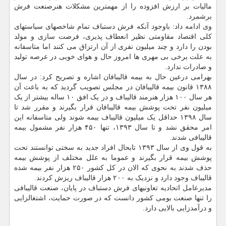
مالیات بر ارزش افزوده را از مهمترین مشکلات هنرصنعت فرش
برشمرد.
وی ادامه داد: باوجود آنکه فرش دستباف تمام شاخصهای سیاستهای
کلی اقتصاد مقاومتی نظیر انعطاف پذیری، فرصت سازی و مولد
بودن را دارد و چند میلیون نفری از آن ارتزاق می کنند اما متاسفانه
به علت برخی بی مهری ها امروز حال و هوای خوبی در عرصه تولید
و صادرات ندارد.
بهرامی درعین حال به بیمه قالیبافان اشاره و تصریح کرد: در سال
۱۳۸۸ قانون بیمه قالیبافان در مجلس تصویب گردید که به باعث آن
هر سال ۱۰۰ هزار هنرمند قالیباف و در یک افق ۱۰ ساله بیشتر از یک
میلیون نفر تحت پوشش بیمه قالیبافان قرار بگیرند و مقرر شد تا
سال ۱۳۹۸ حداقل یک میلیون قالیباف بیمه شوند ولی متاسفانه این
امر محقق نشد و تا سال ۱۳۹۳، تنها ۴۵۰ هزار نفر مشمول بیمه
قالیبافی شدند.
به قول وی از سال ۱۳۹۳ تابحال افراد جدید به سختی توانستند تحت
پوشش بیمه قرار بگیرند و عموما به علل مختلف از پوشش بیمه
حذف شدند به نحوی که الان در کل کشور ۲۵۰ هزار نفر بیمه شده
قالیباف وجود دارد و نزدیک به ۲۰۰ هزار قالیباف ریزش کردند.
مدیرعامل اتحادیه تعاونیهای فرش دستباف در پایان، صنعت قالیبافی
را تنها صنعت بومی کشور دانست که در صورت حمایت، اشتغالزایی
و درآمدزایی بالایی دارد.