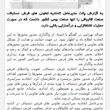
به گزارش پلات مدیرعامل اتحادیه تعاونی های فرش دستباف،
صنعت قالیبافی را تنها صنعت بومی كشور دانست كه در صورت
حمایت، اشتغالزایی و درآمدزایی بالایی دارد.
عبداله بهرامی در گفتگو با ایسنا، از واگذاری صدور مجوزها به این
اتحادیه اطلاع داد و اظهار نمود: در جهت حمایت و هدایت از تشکل
های تعاونی و اتحادیه های فرش دستباف، ساماندهی صدور مجوزهای
قانونی برای فعالیت واحدهای تولید فرش دستباف و کمک به رشد و
اعتلای بخش تعاون، صدور مجوز تاسیس و پروانه بهره برداری
تعاونی ها و اتحادیه های فرش دستباف در سرتاسر کشور به این
اتحادیه واگذار شد.
وی توانمندسازی اتحادیه فرش دستباف، تقویت واحدهای فرش
دستباف در حوزه تعاون و تسریع در صدور مجوزها را همچون اهداف
واگذاری صدور مجوز برشمرد و خاطرنشان کرد: اتحادیه سراسری
تعاونی های فرش دستباف با بهره مندی از ابزارها و روش های نوین
ارتباطی و نظارتی و همینطور راه اندازی سامانه جامع فرش
دستباف، کوشیده
خدمات
مورد نیاز بخش های تعاونی را به سرعت و
با کمترین هزینه ممکن عرضه نماید.
مدیرعامل اتحادیه سراسری تعاونی های فرش دستباف در ادامه
نداشتن پوشش بیمه ای قالیبافان و حذف معافیت فرش دستباف از