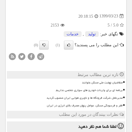
1399/03/23
20:18:15
2153
5
/
5.0
تگهای خبر:
تولید
,
خدمات
این مطلب را می پسندید؟
(0)
(1)
تازه ترین مطالب مرتبط
متقاضیان نهضت ملی مسکن بخوانند
برنامه ای برای واردات خودرو های سواری شخصی نداریم
مدیرعامل شرکت فرودگاه ها و ناوبری هوایی ایران منصوب گردید
فقر و فرسودگی مسکن، عوامل پنهان مصرف بالای انرژی در ایران
نظرات بینندگان در مورد این مطلب
لطفا شما هم
نظر دهید