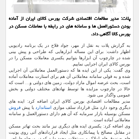
پلات: مدیر مطالعات اقتصادی شركت بورس كالای ایران از آماده
بودن دستورالعمل ها و سامانه های در رابطه با معاملات مسكن در
بورس كالا آگاهی داد.
به گزارش پلات به نقل از مهر، جواد فلاح در یک برنامه رادیویی
اظهار داشت: برای این مساله ابزارهایی که طراحی و پیش بینی
شده در چارچوب آن ابزارها بتوانیم یکسری معاملات مسکن را در
بورس کالای ایران اجرایی نماییم.
وی گفت: یکی از این ایده ها که دستورالعمل معاملاتی آن اجرایی
شده و به قولی سامانه معاملاتی آن هم برای استارت معاملات آماده
است، بحث عرضه اموال مازاد دولت، زمین های دولتی و… است که
حالا در چارچوب مزایده ها توسط نهادهای مختلف دولتی و بخش
عمومی واگذار می شود.
مدیر مطالعات اقتصادی بورس کالای ایران اضافه کرد: ایده های
دیگری وجود دارد مثل قرارداد سلف موازی
استاندارد
یا پیش
فروش
مسکن بوسیله بازار سرمایه که آن هم دارای دستورالعمل و سامانه
معاملاتی آماده است.
وی اضافه کرد: یکسری ایده های دیگری نیز مانند بحث تهاتر مسکن
در مقابل مصالح یا پیمانکاری مثل ایجاد قراردادهای آتی روی یونیت
های صندوق های املاک و مستغلات وجود دارد که در مرحله طراحی