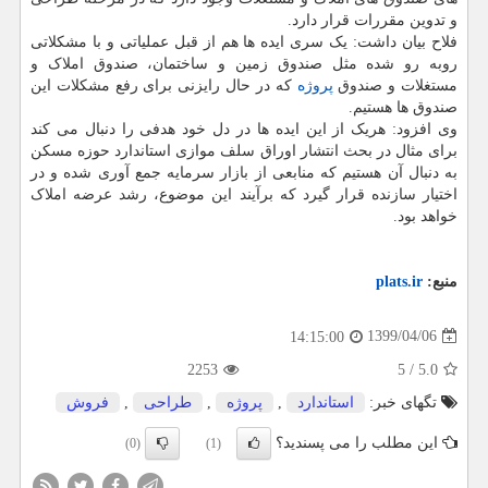
و تدوین مقررات قرار دارد.
فلاح بیان داشت: یک سری ایده ها هم از قبل عملیاتی و با مشکلاتی
روبه رو شده مثل صندوق زمین و ساختمان، صندوق املاک و
مستغلات و صندوق
پروژه
که در حال رایزنی برای رفع مشکلات این
صندوق ها هستیم.
وی افزود: هریک از این ایده ها در دل خود هدفی را دنبال می کند
برای مثال در بحث انتشار اوراق سلف موازی استاندارد حوزه مسکن
به دنبال آن هستیم که منابعی از بازار سرمایه جمع آوری شده و در
اختیار سازنده قرار گیرد که برآیند این موضوع، رشد عرضه املاک
خواهد بود.
منبع:
plats.ir
1399/04/06
14:15:00
2253
5
/
5.0
تگهای خبر:
استاندارد
,
پروژه
,
طراحی
,
فروش
این مطلب را می پسندید؟
(0)
(1)