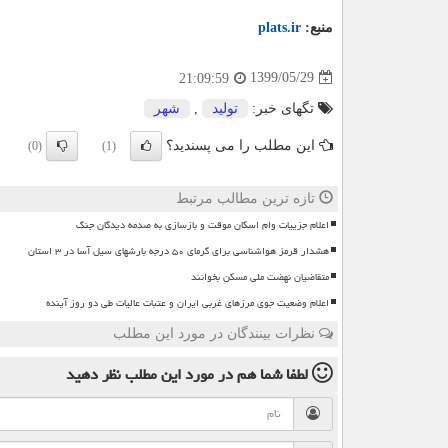
منبع:
plats.ir
1399/05/29
21:09:59
تگهای خبر:
تولید
,
شهر
این مطلب را می پسندید؟
(0)
(1)
تازه ترین مطالب مرتبط
اعلام جزییات وام اسکان موقت و بازسازی به صدمه دیدگان جنگ
هشدار قرمز هواشناسی برای گرمای ۵۰ درجه بارشهای سیل آسا در ۳ استان
متقاضیان نهضت ملی مسکن بخوانند
اعلام وضعیت جوی مرزهای غربی ایران و عتبات عالیات طی دو روز آینده
نظرات بینندگان در مورد این مطلب
لطفا شما هم
در مورد این مطلب
نظر دهید