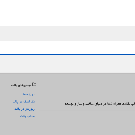
میانبرهای پلات
درباره ما
بک لینک در پلات
 چاپ نقشه، همراه شما در دنیای ساخت و ساز و توسعه
رپورتاژ در پلات
مطالب پلات