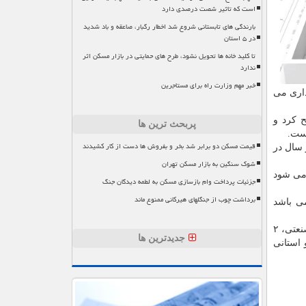
است که تاثیر شصت درصدی دارد
بارندگی های تابستانی شروع شد اخطار رگبار، صاعقه و باد شدید
در ۵ استان
تا کلید خانه ها تحویل نشود، طرح های حمایتی در بازار مسکن اثر
ندارد
خبر مهم وزارت راه برای مستاجرین
داری می
ستقرار صنایع در شعاع ۱۲۰ کیلومتر تصریح کرد و
پربحث ترین ها
قیمت مسکن دو برابر شد بخر و بفروش ها دست از کار کشیدند
است، بیان نمود: بهره برداری از ۱۰۰۰ طرح تا آخر سال در
شوک سنگین به بازار مسکن تهران
 می شود
جزئیات پرداخت وام بازسازی مسکن به لطمه دیدگان جنگ
برداشت چوب از جنگلهای هیرکانی ممنوع ماند
می باشد
گفتنی است که مراسم تقدیر از ۴۱ صنعتگر و معدنکار نمونه، معدنکار و صنایع معدنی، ۳۰ واحد صنعتی، یک شهرک صنعتی، یک خوشه صنعتی، ۲
جدیدترین ها
استانی