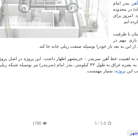
آهن
بندر امام
ه) در محدوده
: امروز برای
ده ایم.
ستان با ظرفیت
باری مهم در
ز این به بعد بار خودرا بوسیله صنعت ریلی جابه جا کند.
 به اهمیت خط آهن سربندر – خرمشهر اظهار داشت: این پروژه در اصل پروژ
سربندر به خرمشهر است. با اتصال ریلی شلمچه در ایران به بصره عراق به طول ۳۳ کیلومتر، بندر امام (سربندر) نیز بوسیله
بب این
پروژه
، بسیار مهمست.
1788
5
/
5.0
شهر