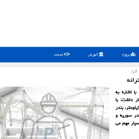
پروژه
آموزش
خدمات
 كرد
رانه
ا اشاره به
ار داشت: با
یلی شلمچه در ایران به بصره عراق به طول 33 كیلومتر، بندر
 در سوریه و
سیار مهم می