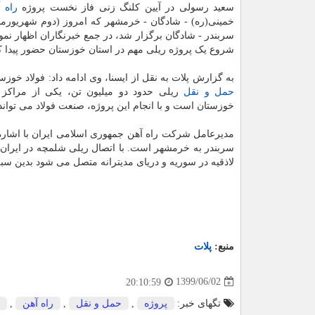
سعید رسولی در آیین کلنگ زنی فاز نخست پروژه
راه 
خمینی(ره) - شادگان - خرمشهر که امروز (دوم شهریورما
سربندر - شادگان برگزار شد، در جمع خبرنگاران اظهار نمود
شروع یک پروژه ریلی مهم در استان خوزستان حضور پیدا کر
به گزارش پلات به نقل از ایسنا، وی ادامه داد: فولاد خوز
حمل و نقل
ریلی حدود دو میلیون تن، یکی از مراکز 
خوزستان است و با انجام این پروژه، صنعت فولاد می تواند ا
مدیرعامل شرکت راه آهن جمهوری اسلامی ایران با اشاره
لاذقیه در سوریه و دریای مدیترانه متصل می شود بدین س
منبع:
پلات
1399/06/02
20:10:59
تگهای خبر:
پروژه
,
حمل و نقل
,
راه آهن
,