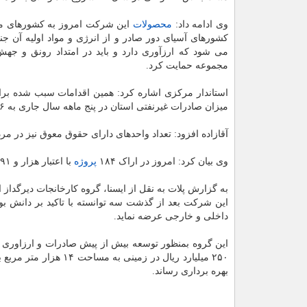
وی ادامه داد:
محصولات
این شرکت امروز به کشورهای م
کشورهای آسیای دور صادر و از انرژی و مواد اولیه آن جن
می شود که ارزآوری دارد و باید در امتداد رونق و جهش 
مجموعه حمایت کرد.
میزان صادرات غیرنفتی استان در پنج ماهه سال جاری به ۳۰۶ میلیون دلار برسد که گام مهمی در پاسخ به تحریم ها است.
آقازاده افزود: تعداد واحدهای دارای حقوق معوق نیز در مرداد ماه امسال از ۴۶ واحد به ۳۰ واحد رسیده
وی بیان کرد: امروز در اراک ۱۸۴
پروژه
با اعتبار هزار و ۴۹۱ میلیارد تومان و ایجاد هزار و ۴۲۵ شغل به بهره برداری رسیده است.
به گزارش پلات به نقل از ایسنا، گروه کارخانجات دیرگداز اراک در سال ۹۶ به ب
این شرکت بعد از گذشت سه توانسته با تاکید بر دانش بو
داخلی و خارجی عرضه نماید.
این گروه بمنظور توسعه بیش از پیش صادرات و ارزاوری و
بهره برداری رساند.