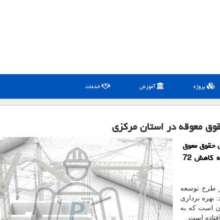
پروژه
آموزش
خدمات
ی حقوق معوق
از پنج هزار و 800 نفر به هزار و 600 نفر رسیده كه كاهش 72
از طرح توسعه
 بهره برداری
ان است که به