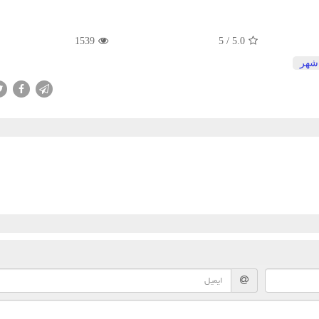
1539
5
/
5.0
شهر