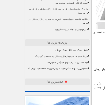
است که تاثیر شصت درصدی دارد
بارندگی های تابستانی شروع شد اخطار رگبار، صاعقه و باد شدید
در ۵ استان
تا کلید خانه ها تحویل نشود، طرح های حمایتی در بازار مسکن اثر
ندارد
خبر مهم وزارت راه برای مستاجرین
دلار صادرات در یک ماه ثبت و
پربحث ترین ها
شوک سنگین به بازار مسکن تهران
جزئیات پرداخت وام بازسازی مسکن به لطمه دیدگان جنگ
برداشت چوب از جنگلهای هیرکانی ممنوع ماند
اعلام جزییات وام اسکان موقت و بازسازی به صدمه دیدگان جنگ
ازارهای
جدیدترین ها
 بیش از
۲۵۰ میلیارد ریال در زمینی به مساحت ۱۴ هزار متر مربع با ظرفیت سالانه تولید ۱۸ هزار تن با پیشرفته ترین ماشین آلات روز دنیا در سال ۹۹ به