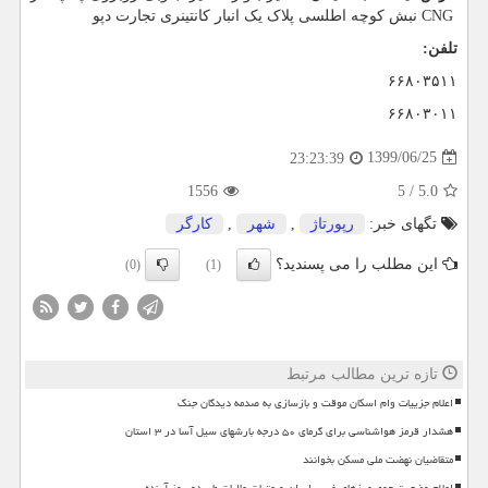
CNG
نبش کوچه اطلسی پلاک یک انبار کانتینری تجارت دپو
تلفن:
۶۶۸۰۳۵۱۱
۶۶۸۰۳۰۱۱
1399/06/25
23:23:39
1556
5
/
5.0
تگهای خبر:
رپورتاژ
,
شهر
,
كارگر
این مطلب را می پسندید؟
(0)
(1)
تازه ترین مطالب مرتبط
اعلام جزییات وام اسکان موقت و بازسازی به صدمه دیدگان جنگ
هشدار قرمز هواشناسی برای گرمای ۵۰ درجه بارشهای سیل آسا در ۳ استان
متقاضیان نهضت ملی مسکن بخوانند
اعلام وضعیت جوی مرزهای غربی ایران و عتبات عالیات طی دو روز آینده