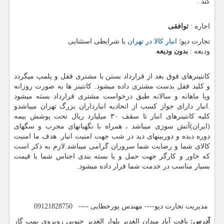
کند .
اجاره :
توافقی
تجارت دپو؛
انبار کالا در تهران
با شرایطی استثنایی
ودیعه :
بدون ودیعه
کانتینرهای فوق بعد از قرارداد بستن با مشتری قفل و پلمپ میگردد
و کلید قفل بدست مشتری داده میشود. کانتینر ها به صورت روزانه
ویا ماهانه و سالانه طبق درخواست مشتری قرارداد بسته میشود
.انبار دارای جواز کسب از اتحادیه انبارداران بزرگ تهران میباشدو
کلیه کانتینرهای انبار تا سقف ۳۰ میلیارد ریال تحت پوشش بیمه
(ایران)آتش سوزی میباشد ، همراه با نگهبانهای مجرب و سگهای
دوره دیده و دوربینهای دید در شب جهت امنیت انبار. هدف ما امنیت
کالای شما و رضایت شما سروران گرامی میباشد.لازم به ذکر است
که خاور و کارگر جهت حمل و یا بسته بندی اجناس شما با قیمت
بسیار مناسب در خدمت شما قرار داده میشود.
مدیریت تجارت دپو---- مهندس پورخطایی ---- 09121828750
آدرس:
یافت آباد میدان الغدیر بلوار الغدیر جنوبی روبروی پمپ گاز