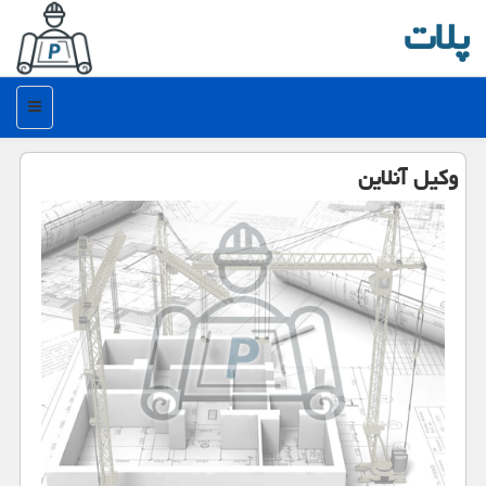
پلات
منو
وكیل آنلاین