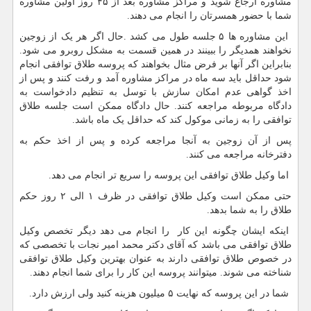
مشاوره ارجاع شوید و مراکز مشاوره بعد از ۴۵ روز اولین مشاوره
شما با حضور همسرتان را انجام می دهند.
این مشاوره ها ۵ جلسه طول می کشد .حال اگر هر یک از زوجین
نخواهند همدیگر را ببینند در همین قسمت به مشکل روبرو می شود.
بنابراین اگر آنها بر فرض مثال بخواهند که پروسه طلاق توافقی انجام
شود حداقل باید سه ماه در مراکز مشاوره آمد و رفت کنند و پس از
اخذ گواهی عدم امکان سازش با توسل به تنظیم دادخواست به
دادگاه مربوطه مراجعه کنند. حال دادگاه ممکن است جلسه طلاق
توافقی را به زمانی موکول کند که حداقل یک ماه باشد.
پس از آن زوجین به آنجا مراجعه کرده و پس از اخذ حکم به
دفترخانه مراجعه می کنند.
اما وکیل طلاق توافقی این پروسه را سریع تر انجام می دهد.
حتی ممکن است وکیل طلاق توافقی در ظرف ۱ الی ۲ روز حکم
طلاق را به شما بدهد.
اینکه ایشان چگونه این کار را انجام می دهد دیگر تخصص وکیل
طلاق توافقی می باشد که آقای دکتر محمد امیر نجات با تخصصی که
در خصوص طلاق توافقی دارند به عنوان بهترین وکیل طلاق توافقی
شناخته می شوند. میتوانند پروسه این کار را برای شما انجام دهند.
شما در این پروسه که نهایت ۵ میلیون هزینه کنید ولی ارزش دارد.