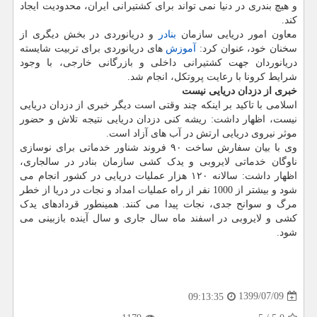
و هیچ بندری در دنیا نمی تواند برای کشتیرانی ایران، محدودیت ایجاد
کند.
معاون امور دریایی سازمان
بنادر
و دریانوردی در بخش دیگری از
سخنان خود، عنوان کرد:
آموزش
های دریانوردی برای تربیت شایسته
دریانوردان جهت کشتیرانی داخلی و بازرگانی خارجی، با وجود
شرایط کرونا با رعایت پروتکل، انجام شد.
خبری از دزدان دریایی نیست
اسلامی با تاکید بر اینکه چند وقتی است دیگر خبری از دزدان دریایی
نیست، اظهار داشت: ریشه کنی دزدان دریایی نتیجه تلاش و حضور
موثر نیروی دریایی ارتش در آب های آزاد است.
وی با بیان سفارش ساخت ۹۰ فروند شناور خدماتی برای نوسازی
ناوگان خدماتی لایروبی و یدک کشی سازمان بنادر در سالجاری،
اظهار داشت: سالانه ۱۲۰ هزار عملیات دریایی در کشور انجام می
شود و بیشتر از 1000 نفر از راه عملیات امداد و نجات در دریا از خطر
مرگ و سوانح جدی، نجات پیدا می کنند. همینطور قردادهای یدک
کشی و لایروبی در اسفند ماه سال جاری و سال آینده بازبینی می
شود.
1399/07/09
09:13:35