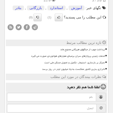
1179
5
/
5.0
تگهای خبر:
آموزش
,
استاندارد
,
بازرگانی
,
بنادر
این مطلب را می پسندید؟
(0)
(1)
تازه ترین مطالب مرتبط
برداشت چوب از جنگلهای هیرکانی ممنوع ماند
خدمات زمینی پروازهای سران برمبنای معیارهای هوانوردی صورت می گیرد
تمرکز بر بازسازی، استیجار، تکمیل و تحویل مسکن ملی است
ناترازی بنزین کشور ممکنست به ۲۵ میلیون لیتر در روز برسد
نظرات بینندگان در مورد این مطلب
لطفا شما هم
نظر دهید