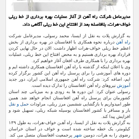
مدیرعامل شركت راه آهن از آغاز عملیات بهره برداری از خط ریلی
خواف-هرات، بلافاصله بعد از افتتاح این خط ریلی آگاهی داد.
به گزارش پلات به نقل از ایسنا، محمد رسولی، مدیرعامل شرکت
راه آهن
درباره نحوه همکاری با افغانستان در بهره برداری از بخش
اعظم خط ریلی خواف-هرات اظهار داشت: الان در حال نهایی کردن
قرارداد بهره برداری هستیم و به محض افتتاح این خط ریلی، عملیات
بهره برداری را با همکاری طرف افغان آغاز خواهیم کرد.
وی با اعلان اینکه از گذشته با راه آهن افغانستان همکاری داشته ایم و
دوره های آموزشی را برای پرسنل راه آهن این کشور برگزار کرده
ایم، اضافه کرد: شرکت راه آهن جمهوری اسلامی ایران، دور جدید
آموزش
نیروهای راه آهن افغانستان را تدارک دیده است.
رسولی عنوان کرد: این دوره ها به زودی و به میزبانی چند استان
کشورمان برای پرسنل راه آهن افغانستان انجام خواهد شد. همین
طور امیدواریم با بازگشایی ششمین مرز ریلی، مراودات
حمل و نقل
بار و مسافر با کشور افغانستان بوسیله شبکه ریلی، تسهیل شود و
افزایش پیدا کند.
به گزارش پلات به نقل از ایسنا، راه آهـن خواف-هرات، به طول ۱۳۹
کیلومتر، یک خطه ساخته شده است و خواف در استان خراسان
رضوی را به هرات، دومین
شهر
پرجمعیت افغانستان متصل می کند.