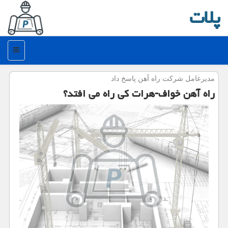
پلات
منو
مدیرعامل شركت راه آهن پاسخ داد
راه آهن خواف-هرات كی راه می افتد؟