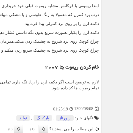
ابتدا ریموتی با فرکانس مشابه ریموت قبلی خود خریداری ف
درب برد کنترل که معمولا به رنگ طوسی و یا مشکی میباش
دکمه لرن را بر روی برد کنترلی پیدا فرمایید.
دکمه لرن را یکبار بصورت سریع بدون نگه داشتن فشار دهی
چراغ کوچک روی برد شروع به چشمک زدن میکند.همزمان دکمه A روی برد را نگ
چراغ کوچک روی برد شروع به چشمک سریع زدن میکند و ر
خام کردن ریموت بتا
۲۰۰۷
لازم به توضیح است اگر دکمه لرن را زیاد نگه دارید تمامی
تمام ریموت ها کد داده شود.
1399/08/08
01:25:19
تگهای خبر:
رپورتاژ
,
پاركینگ
,
تولید
این مطلب را می پسندید؟
(0)
(1)