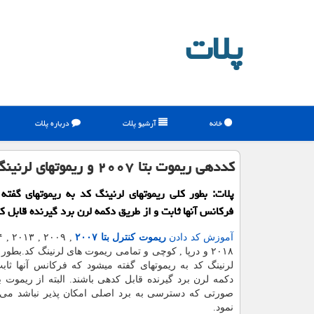
پلات
خانه
آرشیو پلات
درباره پلات
كددهی ریموت بتا ۲۰۰۷ و ریموتهای لرنینگ
پلات: بطور كلی ریموتهای لرنینگ كد به ریموتهای گفت
فركانس آنها ثابت و از طریق دكمه لرن برد گیرنده قابل ك
آموزش کد دادن
ریموت کنترل بتا
۲۰۰۷
۲۰۱۸ و درپا , کوچی و تمامی ریموت های لرنینگ کد.بطور
لرنینگ کد به ریموتهای گفته میشود که فرکانس آنها ثا
دکمه لرن برد گیرنده قابل کدهی باشند. البته از ریموت ب
صورتی که دسترسی به برد اصلی امکان پذیر نباشد می ت
نمود.