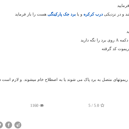
رمایید
د و در نزدیکی
درب کرکره
و یا
برد جک پارکینگی
هست را باز فرماید
د
ه دارید
یموت کد گرقته
 ریموتهای متصل به برد پاک می شوند یا به اصطلاح خام میشوند. و لازم است دو
1160
5
/
5.0