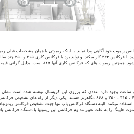
س ریموت خود آگاهی پیدا نماید. یا اینکه ریموتی با همان مشخصات قبلی ری
جدید با فرکانس ۴۳۳ کار میکند. و تولید برد
استفاده می شود. همچنین ریموت های که فرکانس کاری آنها ۸۱۵ است. بدل
ل ساعت وجود دارد. عددی که برروی این کریستال نوشته شده است نشان د
فرکانس ریموت می باشد که معمولا این فرکانس ها، ۴۳۳ ، ۳۱۵ ، ۳۵۰ و ۸۶۸ مگاهرتز هستند. یکی دیگر از راه های تشخ
 استفاده میکنند. البته دستگاه فرکانس یاب تنها جهت تشخیص فرکانس ریموتهای
وت هاپینگ را به علت تغییر مداوم فرکانس این ریموتها با دستگاه فرکانس یا