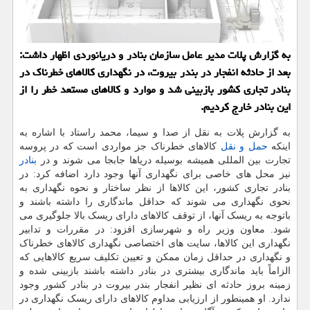
به گزارش پلات مدیر عامل سازمان بنادر و دریانوردی اظهار داشت:
بعد از حادثه انفجار در بندر بیروت، در نگهداری كالاهای خطرناك در
بنادر تجاری كشور بازبینی شد و موارد و كالاهای مستعد خطر را از
این بنادر خارج كردیم.
به گزارش پلات به نقل از صدا و سیما، محمد راستاد با اشاره به
اینکه
حمل و نقل
کالاهای خطرناک جز مواردی است که در پروسه
تجارت بین المللی همیشه بوسیله دریاها جابجا می شوند و در
بنادر
نیز محل های خاصی برای نگهداری آنها وجود دارد اضافه کرد: در
بنادر تجاری کشور، این کالاها از نظر ساختار و نحوه نگهداری به
نحوی نگهداری می شوند که حداقل ماندگاری را داشته باشند و
باتوجه به ریسک آنها، از توقف کالاهای دارای ریسک بالا جلوگیری می
شود. معاون وزیر راه و شهرسازی افزود: در مقررات و تدابیر
نگهداری این کالاها، سایت های اختصاصی نگهداری کالاهای خطرناک
و نگهداری در حداقل زمان ممکن و تعیین تکلیف سریع کالاهایی که
الزاماً باید ماندگاری بیشتری در بنادر داشته باشند بازبینی شده و
زمینه بروز حادثه ای نظیر انفجار بندر بیروت در بنادر کشور وجود
ندارد. او همینطور از ارزیابی مداوم کالاهای دارای ریسک نگهداری در