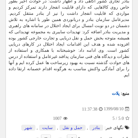
بنادر تجاری کشور آگاهی داد و اظهار داشت: در حوادث اخیر بطور
خاص روی کالاهایی که دارای قابلیت انفجار دارند تمرکز کردیم و
مواردی که قابلیت انفجار داشت را نیز از بنادر منتقل کردیم.
مدیرعامل سازمان بنادر و دریانوردی همین طور با اشاره به تلاش
دشمنان در دو نوبت امسال برای ایجاد اختلال در سامانه های راهبری
و مدیریت بنادر اضافه کرد: تهدیدات سایبری به مجموعه تهدیداتی که
همیشه متوجه بخش حمل و نقل دریایی و تجارت خارجی کشور بوده
افزوده شده و هدف این اقدامات ایجاد اختلال در کارهای دریایی
کشور است. وی ادامه داد: خوشبختانه با همکاری و استفاده از
نظرات و دیدگاه های فنی سازمان پدافند غیرعامل و استفاده از درس
های حوادث گذشته نسبت به بهبود زیرساخت ها عمل کرده ایم و آنها
را برای آمادگی واکنش مناسب به هرگونه اقدام خصمانه ارتقا داده
ایم.
منبع:
پلات
1399/08/10
11:37:38
1007
5
/
5.0
تگهای خبر:
بنادر
,
حمل و نقل
,
سایت
,
شهر