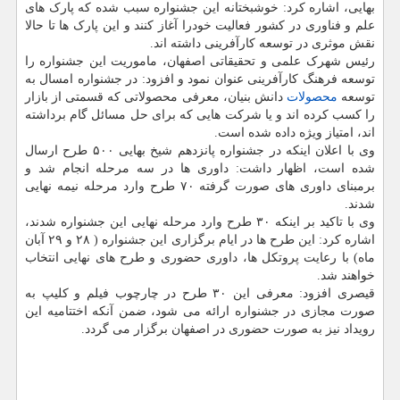
بهایی، اشاره کرد: خوشبختانه این جشنواره سبب شده که پارک های
علم و فناوری در کشور فعالیت خودرا آغاز کنند و این پارک ها تا حالا
نقش موثری در توسعه کارآفرینی داشته اند.
رئیس شهرک علمی و تحقیقاتی اصفهان، ماموریت این جشنواره را
توسعه فرهنگ کارآفرینی عنوان نمود و افزود: در جشنواره امسال به
توسعه
محصولات
دانش بنیان، معرفی محصولاتی که قسمتی از بازار
را کسب کرده اند و یا شرکت هایی که برای حل مسائل گام برداشته
اند، امتیاز ویژه داده شده است.
وی با اعلان اینکه در جشنواره پانزدهم شیخ بهایی ۵۰۰ طرح ارسال
شده است، اظهار داشت: داوری ها در سه مرحله انجام شد و
برمبنای داوری های صورت گرفته ۷۰ طرح وارد مرحله نیمه نهایی
شدند.
وی با تاکید بر اینکه ۳۰ طرح وارد مرحله نهایی این جشنواره شدند،
اشاره کرد: این طرح ها در ایام برگزاری این جشنواره ( ۲۸ و ۲۹ آبان
ماه) با رعایت پروتکل ها، داوری حضوری و طرح های نهایی انتخاب
خواهند شد.
قیصری افزود: معرفی این ۳۰ طرح در چارچوب فیلم و کلیپ به
صورت مجازی در جشنواره ارائه می شود، ضمن آنکه اختتامیه این
رویداد نیز به صورت حضوری در اصفهان برگزار می گردد.