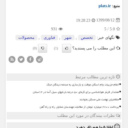
منبع:
plats.ir
1399/08/12
19:28:23
931
5
/
5.0
تگهای خبر:
تخصص
,
شهر
,
فناوری
,
محصولات
این مطلب را می پسندید؟
(0)
(1)
تازه ترین مطالب مرتبط
اعلام جزییات وام اسکان موقت و بازسازی به صدمه دیدگان جنگ
هشدار قرمز هواشناسی برای گرمای ۵۰ درجه بارشهای سیل آسا در ۳ استان
متقاضیان نهضت ملی مسکن بخوانند
پرداخت ۲۷۰۰ میلیارد تومان از مطالبات مهندسان مشاور راه و راه آهن
نظرات بینندگان در مورد این مطلب
لطفا شما هم
نظر دهید