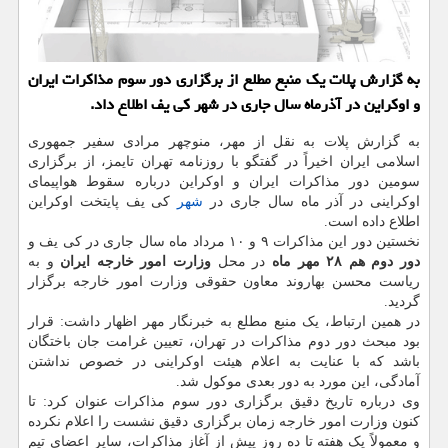
به گزارش پلات یك منبع مطلع از برگزاری دور سوم مذاكرات ایران
و اوكراین در آذرماه سال جاری در شهر كی یف اطلاع داد.
به گزارش پلات به نقل از مهر، منوچهر مرادی سفیر جمهوری
اسلامی ایران اخیراً در گفتگو با روزنامه تهران تایمز، از برگزاری
سومین دور مذاکرات ایران و اوکراین درباره سقوط هواپیمای
اوکراینی در آذر ماه سال جاری در
شهر
کی یف پایتخت اوکراین
اطلاع داده است.
نخستین دور این مذاکرات ۹ و ۱۰ مرداد ماه سال جاری در کی یف و
دور دوم هم ۲۸ مهر ماه
در محل
وزارت امور خارجه ایران
و به
ریاست محسن بهاروند معاون حقوقی وزارت امور خارجه برگزار
گردید.
در همین ارتباط، یک منبع مطلع به خبرنگار مهر اظهار داشت: قرار
بود مبحث دور دوم مذاکرات در تهران، تعیین غرامت جان باختگان
باشد که با عنایت به اعلام هیئت اوکراینی در خصوص نداشتن
آمادگی، این مورد به دور بعدی موکول شد.
وی درباره تاریخ دقیق برگزاری دور سوم مذاکرات عنوان کرد: تا
کنون وزارت امور خارجه زمان برگزاری دقیق نشست را اعلام نکرده
و معمولاً یک هفته تا ده روز پیش از آغاز مذاکرات، سایر اعضای تیم