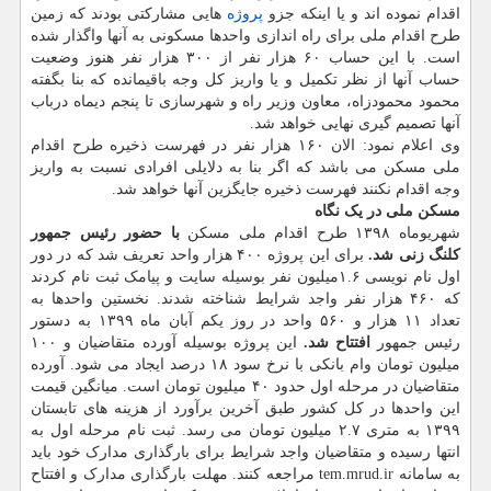
اقدام نموده اند و یا اینکه جزو
پروژه
هایی مشارکتی بودند که زمین
طرح اقدام ملی برای راه اندازی واحدها مسکونی به آنها واگذار شده
است. با این حساب ۶۰ هزار نفر از ۳۰۰ هزار نفر هنوز وضعیت
حساب آنها از نظر تکمیل و یا واریز کل وجه باقیمانده که بنا بگفته
محمود محمودزاه، معاون وزیر راه و شهرسازی تا پنجم دیماه درباب
آنها تصمیم گیری نهایی خواهد شد.
وی اعلام نمود: الان ۱۶۰ هزار نفر در فهرست ذخیره طرح اقدام
ملی مسکن می باشد که اگر بنا به دلایلی افرادی نسبت به واریز
وجه اقدام نکنند فهرست ذخیره جایگزین آنها خواهد شد.
مسکن ملی در یک نگاه
شهریوماه ۱۳۹۸ طرح اقدام ملی مسکن
با حضور رئیس جمهور
کلنگ زنی شد.
برای این پروژه ۴۰۰ هزار واحد تعریف شد که در دور
اول نام نویسی ۱.۶میلیون نفر بوسیله سایت و پیامک ثبت نام کردند
که ۴۶۰ هزار نفر واجد شرایط شناخته شدند. نخستین واحدها به
تعداد ۱۱ هزار و ۵۶۰ واحد در روز یکم آبان ماه ۱۳۹۹ به دستور
رئیس جمهور
افتتاح شد.
این پروژه بوسیله آورده متقاضیان و ۱۰۰
میلیون تومان وام بانکی با نرخ سود ۱۸ درصد ایجاد می شود. آورده
متقاضیان در مرحله اول حدود ۴۰ میلیون تومان است. میانگین قیمت
این واحدها در کل کشور طبق آخرین برآورد از هزینه های تابستان
۱۳۹۹ به متری ۲.۷ میلیون تومان می رسد. ثبت نام مرحله اول به
انتها رسیده و متقاضیان واجد شرایط برای بارگذاری مدارک خود باید
به سامانه tem.mrud.ir مراجعه کنند. مهلت بارگذاری مدارک و افتتاح