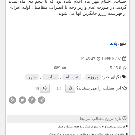
حساب، اختتام مهر ماه اعلام شده بود که تا پنجم دی ماه تمدید
گردید. در صورت عدم واریز وجه یا انصراف متقاضیان اولیه افرادی
از فهرست رزرو جایگزین آنها می شوند.
منبع:
پلات
1399/10/07
19:45:47
689
5
/
5.0
تگهای خبر:
پروژه
,
ثبت نام
,
سایت
,
شهر
این مطلب را می پسندید؟
(0)
(1)
تازه ترین مطالب مرتبط
جزئیات پرداخت وام بازسازی مسکن به لطمه دیدگان جنگ
اعلام جزییات وام اسکان موقت و بازسازی به صدمه دیدگان جنگ