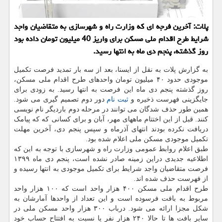
پلات: آخرین فرجه ای که وزارت راه و شهرسازی به متقاضیان واجد
شرایط طرح اقدام ملی مسکن برای واریز 40 میلیون تومان داده بود
روز گذشته، پنجم دی ماه به انتها رسید.
به گزارش پلات به نقل از ایسنا، بعد از سه بار تمدید فرصت تکمیل
موجودی حدود ۴۰ میلیون تومان واحدهای طرح اقدام ملی مسکن،
روز گذشته پنجم دی ماه این فرصت به انتها رسید. به زودی برای
جایگزینی فهرست ذخیره و
ثبت نام
دور دوم تصمیم گیری می شود.
همین طور حذف شدگان می توانند در مرحله دوم باردیگر نام نویسی
کنند. قبل از این اختتام ماههای مهر، آبان و برای کسانی که که پیامک
دریافت نکرده بودند انتهای آذرماه و سپس پنجم دی، آخرین مهلت
تکمیل موجودی مسکن ملی اعلام شده بود.
طبق اعلام روابط عمومی وزارت راه و شهرسازی با توجه به این که
اطلاعیه جدیدی دراین زمینه صادر نشده است، پنجم دی ماه ۱۳۹۹
فرصت متقاضیان واجد شرایط برای تکمیل موجودی به انتها رسیده و
از فهرست حذف شده اند.
طرح اقدام ملی مسکن ۴۰۰ هزار واحد است که ۱۰۰ هزار واحد
مربوط به بافت فرسوده است و این تعداد از واحدها آمارشان به
شکل مجزا ارائه می شود. درباب ۳۰۰ هزار واحد مسکن ملی در
سایر بافت ها تا حالا ۲۴۰ هزار نفر یا نسبت به افتتاح حساب خود