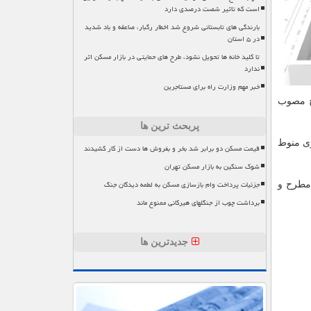
است که تاثیر شصت درصدی دارد
بارندگی های تابستانی شروع شد اخطار رگبار، صاعقه و باد شدید
در ۵ استان
تا کلید خانه ها تحویل نشود، طرح های حمایتی در بازار مسکن اثر
ندارد
خبر مهم وزارت راه برای مستاجرین
رخ مصوب
پربحث ترین ها
ری منوط
قیمت مسکن دو برابر شد بخر و بفروش ها دست از کار کشیدند
شوک سنگین به بازار مسکن تهران
جزئیات پرداخت وام بازسازی مسکن به لطمه دیدگان جنگ
مود: مردم می توانند انتقادات، پیشنهادات و شکایات خودرا بوسیله پرتال سازمان هواپیمایی کشوری به آدرس CAO.IR مطرح و
برداشت چوب از جنگلهای هیرکانی ممنوع ماند
جدیدترین ها