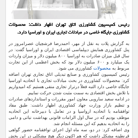
رئیس کمیسیون کشاورزی اتاق تهران اظهار داشت: محصولات
کشاورزی جایگاه خاصی در مبادلات تجاری ایران و اوراسیا دارد.
به گزارش پلات به نقل از مهر، احمدرضا فرشچیان عصرامروز در
پنل کشاورزی همایش دیپلماسی اقتصادی ایران و اوراسیا گفت: در
سال قبل میزان صادرات به اوراسیا ۸۰۰ میلیون دلار و میزان واردات
یک میلیارد و ۶۰۰ میلیون دلار بود که بخش اعظمی از این تجارت
مربوط به
محصولات
کشاورزی می شود.
رئیس کمیسیون کشاورزی و صنایع تبدیلی اتاق تجاری تهران اضافه
کرد: محصولات کشاورزی در بحث مبادلات تجاری با اتحادیه اوراسیا
جایگاه خاصی دارد التبه فعلاً درتراز تجاری منفی هستیم که امیدواریم
با تلاش بخش اقتصادی به سمت مثبت شدن حرکت نماییم.
در ادامه سعید سارویی معاون امور مقررات و استانداردهای صادرات
و تنظیم بازار وزارت جهاد کشاورزی اظهار داشت: طبق مفاد
توافقنامه با اتحادیه ارواسیا و در تعامل با دبیرخانه این اتحادیه
موظف بودیم که در سال اول الزامات قانونی بهداشت نباتی و دامی
را به اتحادیه بدهیم که این مسئله انجام شد.
وی اضافه کرد: در دو، سه ماه اول اجرای توافقنامه حضور گواهی
قرنطینه مشکل داشت که هم اکنون دیگر هیچ مشکلی در این بخش