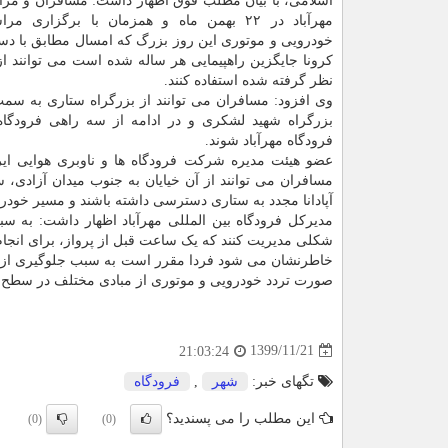
اسلامی، با بیان مطلب فوق اظهار داشت: مسافران و مرا
مهرآباد در ۲۲ بهمن ماه و همزمان با برگزاری م
خودرویی و موتوری این روز بزرگ که امسال مطابق با دس
کرونا جایگزین راهپیمایی هر ساله شده است می توانند ا
نظر گرفته شده استفاده کنند.
وی افزود: مسافران می توانند از بزرگراه ستاری به سم
بزرگراه شهید لشکری و در ادامه از سه راهی فرودگاه، 
فرودگاه مهرآباد شوند.
عضو هیئت مدیره شرکت فرودگاه ها و ناوبری هوایی ای
مسافران می توانند از آن خیایان به جنوب میدان آزادی، 
آپادانا مجدد به ستاری دسترسی داشته باشند و مسیر خودرا 
مدیرکل فرودگاه بین المللی مهرآباد اظهار داشت: به
شکلی مدیریت کنند که یک ساعت قبل از پرواز، برای انجام
خاطرنشان می شود فردا مقرر است به سبب جلوگیری از ان
صورت تردد خودرویی و موتوری از مبادی مختلف در سطح
1399/11/21
21:03:24
تگهای خبر:
شهر
,
فرودگاه
این مطلب را می پسندید؟
(0)
(0)