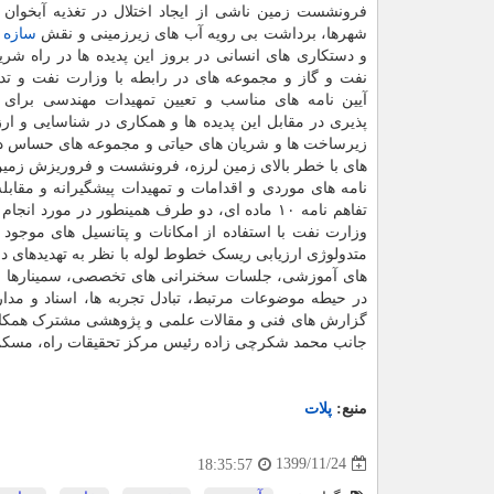
فرونشست زمین ناشی از ایجاد اختلال در تغذیه آبخوان 
شهرها، برداشت بی رویه آب های زیرزمینی و نقش
سازه
ه
و دستکاری های انسانی در بروز این پدیده ها در راه شری
نفت و گاز و مجموعه های در رابطه با وزارت نفت و تد
آیین نامه های مناسب و تعیین تمهیدات مهندسی برا
پذیری در مقابل این پدیده ها و همکاری در شناسایی و ار
زیرساخت ها و شریان های حیاتی و مجموعه های حساس در 
های با خطر بالای زمین لرزه، فرونشست و فروریزش زمین
نامه های موردی و اقدامات و تمهیدات پیشگیرانه و مقاب
تفاهم نامه ۱۰ ماده ای، دو طرف همینطور در مور
وزارت نفت با استفاده از امکانات و پتانسیل های موجو
متدولوژی ارزیابی ریسک خطوط لوله با نظر به تهدیدهای د
های آموزشی، جلسات سخنرانی های تخصصی، سمینارها و
در حیطه موضوعات مرتبط، تبادل تجربه ها، اسناد و مدار
گزارش های فنی و مقالات علمی و پژوهشی مشترک همکاری 
جانب محمد شکرچی زاده رئیس مرکز تحقیقات راه، مسکن
منبع:
پلات
1399/11/24
18:35:57