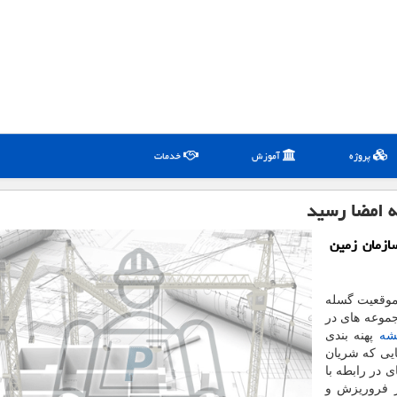
پروژه
آموزش
خدمات
ازمان زمین
 موقعیت گسله
جموعه های در
شه
پهنه بندی
یی که شریان
 در رابطه با
ر فروریزش و