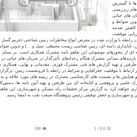
ها با گسترش
ای زیرزمینی
ان های حیاتی
وین ضوابط و
ی کاهش صدمه
زیابی موقعیت
رابطه با وزارت نفت در معرض انواع مخاطرات زمین شناختی (حریم گسل ها
، ناپایداری دامنه ای، زمین شناسی زیست محیطی، سیل و …) و تدوین ضوابط
له ای از محورهای موضوعی این تفاهم نامه مشترک همکاری است. بر مبنای م
د انجام بازدیدهای میدانی مشترک هنگام رخدادهای تأثیرگذار در شریان های حیاتی در 
د طرفین و تهیه گزارش های فنی مشترک فوری، مقدماتی و نهایی، همکاری د
ر ارتباط با موقعیت جغرافیایی و شرایط در رابطه با فرونشست زمین، برگزاری
 همایش ها و نشست های کارشناسی مشترک در زمینه های مورد علاقه و ب
ک علمی و پژوهشی و کتابخانه ای بین طرفین و تهیه آیین نامه ها، دستورال
خواهند کرد. به گزارش مرکز تحقیقات راه، مسکن و شهرسازی، این تفاهم 
 و شهرسازی و جعفر توفیقی رئیس پژوهشگاه صنعت نفت به امضا رسید.
598
5
/
0.0