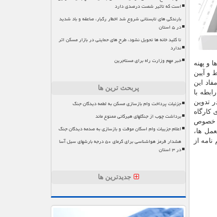
است که تاثیر شصت درصدی دارد
بارندگی های تابستانی شروع شد اخطار رگبار، صاعقه و باد شدید
در ۵ استان
تا کلید خانه ها تحویل نشود، طرح های حمایتی در بازار مسکن اثر
ندارد
خبر مهم وزارت راه برای مستاجرین
 و پهنه
 و آیین
فاد این
پربحث ترین ها
رابطه با
ر تدوین
جزئیات پرداخت وام بازسازی مسکن به لطمه دیدگان جنگ
 کارگاه
برداشت چوب از جنگلهای هیرکانی ممنوع ماند
ه خصوص
اعلام جزییات وام اسکان موقت و بازسازی به صدمه دیدگان جنگ
عمل ها،
هشدار قرمز هواشناسی برای گرمای ۵۰ درجه بارشهای سیل آسا
نامه از
در ۳ استان
جدیدترین ها