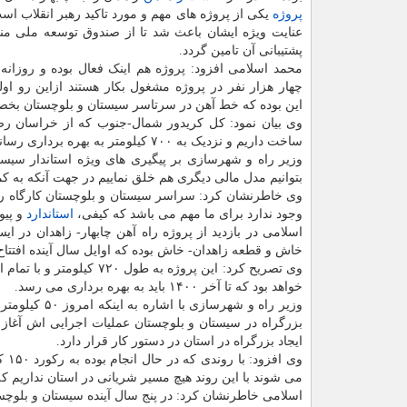
پروژه
یکی از پروژه های مهم و مورد تاکید رهبر انقلاب اس
عنایت ویژه ایشان باعث شد تا از صندوق توسعه ملی منا
پشتیبانی آن تامین گردد.
محمد اسلامی افزود: پروژه هم اینک فعال بوده و روزانه
چهار هزار نفر در پروژه مشغول بکار هستند ازاین رو او
این بوده که خط آهن در سرتاسر سیستان و بلوچستان بخصوص
ساخت داریم و نزدیک به ۷۰۰ کیلومتر به بهره برداری رسانده و افتتاح شده که ۴۰۰ کیلومتر هم در دست مطالعه قرار دارد.
وزیر راه و شهرسازی بر پیگیری های ویژه استاندار سیست
بتوانیم مدل مالی دیگری هم خلق نماییم در جهت آنکه به کمک
وی خاطرنشان کرد: سراسر سیستان و بلوچستان کارگاه راه 
وجود ندارد برای ما مهم می باشد که کیفی،
استاندارد
و پیو
اسلامی در بازدید از پروژه راه آهن چابهار- زاهدان در ا
خاش و قطعه زاهدان- خاش بوده که اوایل سال آینده افتتا
وی تصریح کرد: این پروژه 
خواهد بود که تا آخر ۱۴۰۰ باید به بهره برداری می رسد.
ایجاد بزرگراه در استان در دستور کار قرار دارد.
وی 
می شوند با این روند هیچ مسیر شریانی در استان نداریم که
اسلامی خاطرنشان کرد: در پنج سال آینده سیستان و بلوچ