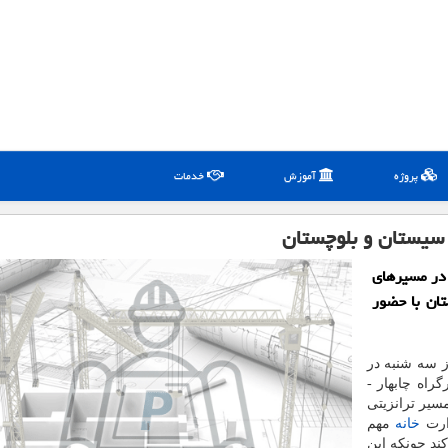
پروژه
آموزش
خدمات
کیلومتر بزرگراه در مسیرهای
تان با حضور
ز سه شنبه در
 باند دوم بزرگراه چابهار -
سیر ترانزیتی
زارت
خانه
مهم
ند چونکه این