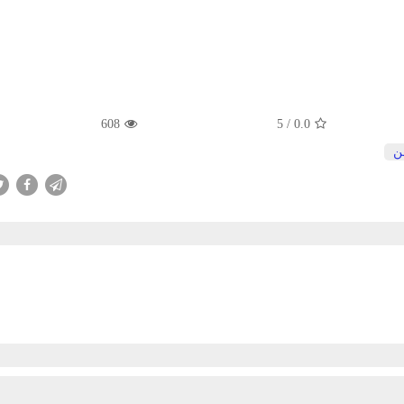
608
5
/
0.0
ن