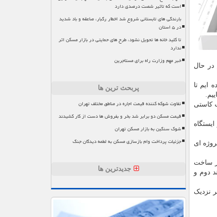
است که تاثیر شصت درصدی دارد
بارندگی های تابستانی شروع شد اخطار رگبار، صاعقه و باد شدید
در ۵ استان
تا کلید خانه ها تحویل نشود، طرح های حمایتی در بازار مسکن اثر
ندارد
خبر مهم وزارت راه برای مستاجرین
 است که حدود ۶۰۰ کیلومتر باند دوم در حال
 ایم تا
پربحث ترین ها
یم.
تفاوت شوکه کننده قیمت اجاره در مناطق مختلف تهران
ت کاستی
قیمت مسکن دو برابر شد بخر و بفروش ها دست از کار کشیدند
ایستگاه
شوک سنگین به بازار مسکن تهران
جزئیات پرداخت وام بازسازی مسکن به لطمه دیدگان جنگ
و پروژه ای
 راه اندازی شد خاطرنشان کرد: همزمان در ۲مرحله، یکی ۴۱ کیلومتر ساخت
جدیدترین ها
زی باند دوم و
یکدیگر نزدیک