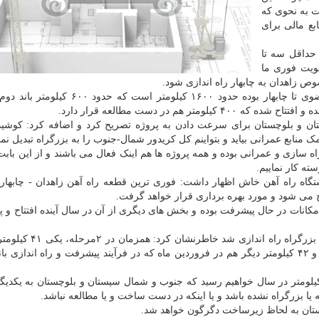
ت به نحوی که
بع مالی برای
 حداقل سه تا
لویت فوری ما
 زاهدان به چابهار راه اندازی شود.
وی بیان نمود: کل کریدور شمال-جنوب که از خراسان رضوی تا چابهار بوده حدود ۱۶۰۰ کیلومتر
ان و بلوچستان برای سرعت دادن به پروژه تصریح کرد و اضافه کرد: کوشیده
 منابع عمرانی بیاید و بتواینم کل کریدور شمال-جنوب را به بزرگراه تبدیل نمای
سازی و عمرانی بوده و همه پروژه ها هم اینک فعال می باشند و از این باب
سته کار نماییم.
یستگاه راه آهن خاش اظهار داشت: فوری ترین قطعه راه آهن زاهدان - چابهار 
ح می شود و مورد بهره برداری قرار خواهد گرفت.
به طول ۷۲۰ کیلومتر و با تمام امکانات در حال پیشرفت بوده و بخش های دیگری از آن در سال آینده افتتاح 
وزیر راه و شهرسازی با اشاره به اینکه امروز ۵۰ کیلومتر بزرگراه
بزرگراه در سیستان و بلوچستان عملیات اجرایی اش آغاز و ۴۲ کیلومتر دیگر هم در فروردین ماه که در فرآیند پیشرفت و راه اندا
افزود: با روندی که در حال انجام بوده به رکورد ۱۵۰ کیلومتر در سال خواهیم رسید که جنوب و شمال سیستان و بلوچستان به 
 یا بزرگراه نشده باشد و یا اینکه در دست ساخت و یا مطالعه نباشد.
ستان به لحاظ زیرساخت دگرگون خواهد شد.