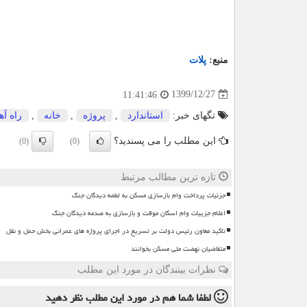
منبع:
پلات
1399/12/27
11:41:46
تگهای خبر:
استاندارد
,
پروژه
,
خانه
,
راه آه
این مطلب را می پسندید؟
(0)
(0)
تازه ترین مطالب مرتبط
جزئیات پرداخت وام بازسازی مسکن به لطمه دیدگان جنگ
اعلام جزییات وام اسکان موقت و بازسازی به صدمه دیدگان جنگ
تاکید معاون رئیس دولت بر تسریع در اجرای پروژه های عمرانی بخش حمل و نقل
متقاضیان نهضت ملی مسکن بخوانند
نظرات بینندگان در مورد این مطلب
لطفا شما هم
در مورد این مطلب
نظر دهید