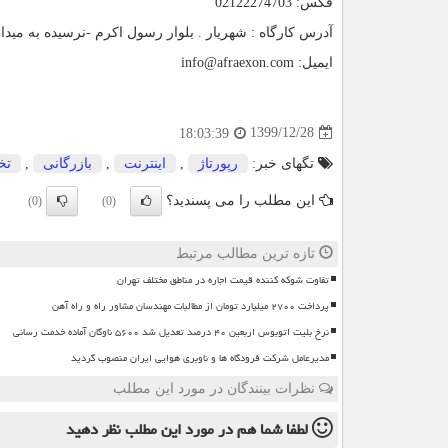
فکس: 02122274703
آدرس کارگاه : شهریار . بلوار رسول اکرم -نرسیده به میدان ن
ایمیل:
info@afraexon.com
1399/12/28
18:03:39
تگهای خبر:
رپورتاژ
,
اینترنت
,
بازرگانی
,
تخ
این مطلب را می پسندید؟
(0)
(0)
تازه ترین مطالب مرتبط
تفاوت شوکه کننده قیمت اجاره در مناطق مختلف تهران
پرداخت ۲۷۰۰ میلیارد تومان از مطالبات مهندسان مشاور راه و راه آهن
نرخ بلیت اتوبوس اربعین ۴۰ درصد تعدیل شد ۵۶۰۰ ناوگان آماده خدمت رسانی
مدیرعامل شرکت فرودگاه ها و ناوبری هوایی ایران منصوب گردید
نظرات بینندگان در مورد این مطلب
لطفا شما هم
در مورد این مطلب
نظر دهید