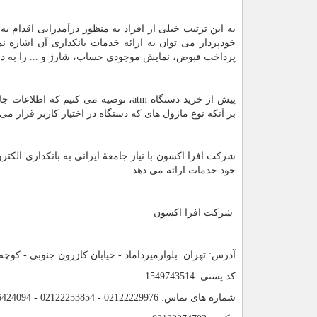
به این ترتیب خیلی از افراد به منظور درآمدزایی اقدام ب
خودپرداز می توان به ارائه خدمات بانکداری آن اشاره 
پرداخت قبوض، نمایش موجودی حساب، شارژ و ... را به دار
پیش از خرید دستگاه
atm
، توصیه می کنیم که اطلاعات جا
بر آنکه نوع ماژول های که دستگاه در اختیار کاربر قرار می
شرکت افرا اکسون با نیاز جامعۀ ایرانی به بانکداری الکت
خود خدمات ارائه می دهد.
شرکت افرا اکسون
آدرس: تهران .بلوارمیرداماد - خیابان کازرون جنوبی - کوچه رامین - پ
کد پستی :1549743514
شماره های تماس: 02122229976 - 02122253854 - 02126424094