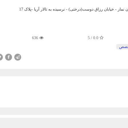
ماز - خیابان رزاق دوست(درختی) - نرسیده به تالار آریا -پلاک 17
636
5
/
0.0
صص