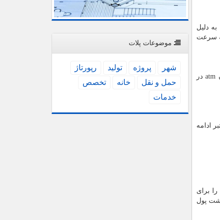
به دلیل
ه سرعت
موضوعات پلات
شهر
پروژه
تولید
رپورتاژ
ن
atm
در
حمل و نقل
خانه
تخصص
خدمات
بر ادامه
 برای
اشت پول