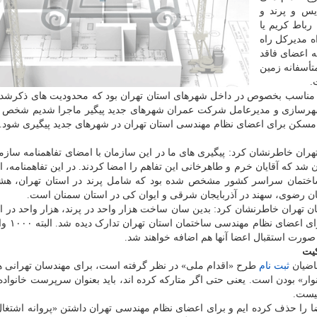
یس و پرند و
باط کریم یا
ه مدیرکل راه
 اعضای فاقد
تأسفانه زمین
.
مناسب بخصوص در داخل شهرهای استان تهران بود که محدودیت های ذکرشده،
 و شهرسازی و مدیرعامل شرکت عمران شهرهای جدید پیگیر ماجرا شدیم شخص 
مسکن برای اعضای نظام مهندسی استان تهران در شهرهای جدید پیگیری شود.
ان خاطرنشان کرد: پیگیری های ما در این سازمان با امضای تفاهمنامه سازم
اختمان سراسر کشور مشخص شده بود که شامل پرند در استان تهران، هشت
سان رضوی، سهند در آذربایجان شرقی و ایوان کی در استان سمنان است.
تهران خاطرنشان کرد: بدین سان ساخت هزار واحد در پرند، هزار واحد در ا
و ۵۰۰ واحد در هشتگرد قطعی و ر
کیت
اضیان
ثبت نام
طرح «اقدام ملی» در نظر گرفته است، برای مهندسان تهرانی 
» بودن است. یعنی حتی اگر متارکه کرده اند، باید بعنوان سرپرست خانواده
نیست.
 شهر مورد تقاضا را حذف کرده ایم و برای اعضای نظام مهندسی تهران داشتن «پروانه اشتغ