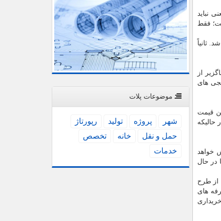
ک از سال ۱۳۸۴ تا امروز است؛ یعنی نباید
ست؛ فقط
 ثانیاً
گزیر از
جی های
موضوعات پلات
ین قیمت
شهر
پروژه
تولید
رپورتاژ
ت. در حالیکه
حمل و نقل
خانه
تخصص
خدمات
 هم تلاش خواهد
رای اعضا در حال
 از طرح
ر بعلاوه مشاعات) با تعرفه های
 خریداری