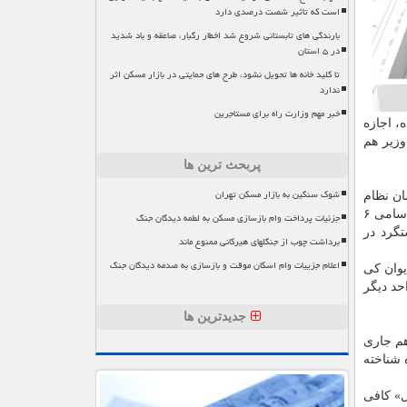
است که تاثیر شصت درصدی دارد
بارندگی های تابستانی شروع شد اخطار رگبار، صاعقه و باد شدید
در ۵ استان
تا کلید خانه ها تحویل نشود، طرح های حمایتی در بازار مسکن اثر
ندارد
خبر مهم وزارت راه برای مستاجرین
 اجازه
وزیر هم
پربحث ترین ها
شوک سنگین به بازار مسکن تهران
ان نظام
مهندسی ساختمان کشور با وزارت راه و شهرسازی همزمان شد که آقایان خرم و طاهرخانی این تفاهم را امضا کردند. در این تفاهمنامه، اسامی ۶
جزئیات پرداخت وام بازسازی مسکن به لطمه دیدگان جنگ
گرد در
برداشت چوب از جنگلهای هیرکانی ممنوع ماند
اعلام جزییات وام اسکان موقت و بازسازی به صدمه دیدگان جنگ
یوان کی
اه اندازی ۲۵۰۰ واحد برای اعضای نظام مهندسی ساختمان استان تهران تدارک دیده شد. البته ۱۰۰۰ واحد دیگر
جدیدترین ها
هم جاری
 شناخته
ال» کافی