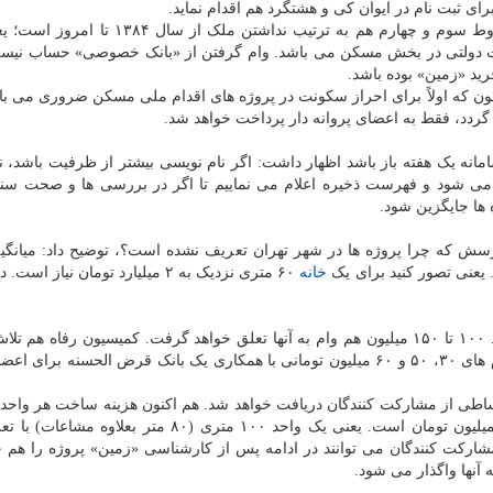
ی ثبت نام در ایوان کی و هشتگرد هم اقدام نماید.
عضو هیئت مدیره نظام مهندسی تهران اظهار داشت: شروط سوم و چهارم هم به ترتیب نداشتن مل
یلات دولتی در بخش مسکن می باشد. وام گرفتن از «بانک خصوصی» حساب نی
رید «زمین» بوده باشد.
 که اولاً برای احراز سکونت در پروژه های اقدام ملی مسکن ضروری می باشد.
گردد، فقط به اعضای پروانه دار پرداخت خواهد شد.
مانه یک هفته باز باشد اظهار داشت: اگر نام نویسی بیشتر از ظرفیت باشد، نا
می شود و فهرست ذخیره اعلام می نماییم تا اگر در بررسی ها و صحت سن
ها جایگزین شود.
سش که چرا پروژه ها در شهر تهران تعریف نشده است؟، توضیح داد: میانگ
خانه
۶۰ متری نزدیک به ۲ میلیارد تومان نیاز اس
وی تصریح کرد: ۵۰ میلیون آورده اولیه هریک از اعضاست. ۱۰۰ تا ۱۵۰ میلیون هم وام به آنها تعلق خواهد گرفت. کمیسیون رفاه
نمود تسهیلات مضاعفی را در نظر بگیرد. همین حالا هم وام های ۳۰، ۵۰ و ۶۰ میلیون تومانی با همکاری یک بانک قرض الحسنه ب
اطی از مشارکت کنندگان دریافت خواهد شد. هم اکنون هزینه ساخت هر واحد
اقدام ملی مسکن بنا به نظر وزارت خانه متر مربعی ۴ میلیون تومان است. یعنی یک واحد ۱۰۰ متری (۸۰ مت
د؛ همینطور مشارکت کنندگان می توانند در ادامه پس از کارشناسی «زمین» پروژه را هم