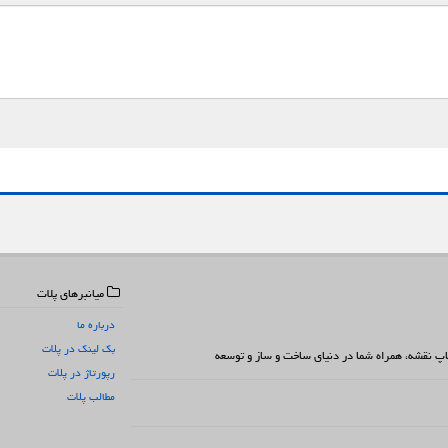
میانبرهای پلات
درباره ما
بک لینک در پلات
 چاپ نقشه، همراه شما در دنیای ساخت و ساز و توسعه
رپورتاژ در پلات
مطالب پلات