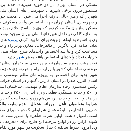
مسکن در استان تهران در دو حوزه شهرهای جدید پرد
همینطور درون برخی شهرها یا شهرستان های استان مثل ر
شهریار که زمین خالی دارند، اجرا می شود، با محبت خوا
و شهرسازی استان تهران جهت اختصاص واحد مسکونی به
مسکن سازمان مکاتبه کردیم که وی در پاسخ اعلام نمود م
به اندازه کافی در داخل شهرهای استان تهران موجود نیست
وی با اشاره به اینکه اولویت برای ما پیدا کردن
پروژه
های 
نداد، اضافه کرد: ناگزیر از طاهرخانی معاون وزیر راه
مساعدت کرد و بنا شد اختصاص واحدهای طرح اقدام ملی 
جزئیات تعداد واحدهای اختصاص یافته به هر
شهر
جدید
عضو هیئت مدیره سازمان نظام مهندسی ساختمان استان تهر
شهر جدید برای اختصاص به پروژه های نظام مهندسی س
استان البرز، صدرا در استان فارس، گلبهار در استان خرا
رئیس کمیسیون رفاه سازمان نظام مهندسی ساختمان استان 
در پرند و ۱۰۰۰ واحد در پردیس هم رزرو شده است که در صورت استقبال اعضا آنها هم اضافه خواهند شد.
شرایط متقاضیان: تأهل + پروانه اشتغال + عدم سابقه مال
خطیبی با اشاره به اینکه همان شرایطی که دولت برای متق
است، اظهار داشت: اولین شرط «تأهل» یا «سرپرست خانوار
شوند. ازاین رو در اولین مرحله این طرح برای «مجردها» 
وی افزود: شرط سابقه ۵ سال سکونت در