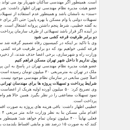
است. همینطور اگر مهندسی ساکنان شهریار بود می تواند برا
«سند» به نامشان باشد و همینطور عدم استفاده از تسه
تسهیلات دولتی یا وام مسکن با بهره پایین؛ حتی اگر برای خ
به گفته خطیبی، شرط پنجم داشتن پروانه اشتغال است. چون
در آینده اگر قرار باشد تسهیلاتی از طرف سازمان پرداخت 
دو برابر ظرفیت قرعه کشی می شود
وی با تاکید بر اینکه در کمیسیون رفاه تصمیم گرفته شد سا
قرعه کشی خواهیم بود که دو برابر ظرفیت قرعه کشی 
وزارت راه و شهرسازی، برخی اعضا حذف شدند، از ذخیره 
پول نداریم تا داخل شهر تهران مسکن فراهم کنیم
عضو هیئت مدیره نظام مهندسی تهران در پاسخ به این پر
ملک در تهران به مترمربعی ۳۰ میلیون تومان رسیده است. یعنی تصور کنید برای یک
اصلاً چنین منابعی در سازمان نظام مهندسی موجود نیست.
شرایط پرداخت و تسهیلات پروژه ها برای مهندسان تهرانی
پرداخت است.
خطیبی اظهار داشت: باقی هزینه های پروژه به صورت اقس
فعلی نهایتاً ۴۰۰ میلیون تومان تمام خواهد ش
کنند که به صورت ۱۵ درصد نقد و مابقی اقساط بلندمدت به آنها واگذار می شود.