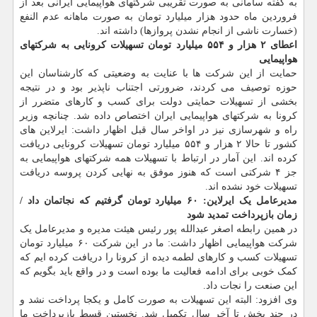
به گفته سامانی به صورت تقریبی شرکتهای هواپیمایی ایرانی بعد از
فروردین ماه حدود هزار میلیارد تومان به صورت ماهانه عدم النفع
(خسارت ناشی از انجام نشدن پروازها) داشته اند.
اعطای ۲ هزار و ۵۵۴ میلیارد تومان تسهیلات کرونایی به شرکتهای
هواپیمایی
حمایت از این شرکت ها با عنایت به وضعیتی که کارشناسان این
حوزه توصیف می کردند، ضرورتی اجتناب ناپذیر بود و در نتیجه
بخشی از تسهیلات حمایتی دولت برای کسب و کارهای متضرر از
کرونا به شرکتهای هواپیمایی ایران اختصاص داده شد. چنانچه وزیر
راه و شهرسازی نیز در اواخر سال قبل اظهار داشت: ایرلاین های
کشور تا حالا ۲ هزار و ۵۵۴ میلیارد تومان تسهیلات کرونایی دریافت
کرده اند. این آمار در ارتباط با تسهیلات همه شرکتهای هواپیمایی به
جز ۴ شرکتی است که هنوز موفق به نهایی کردن پروسه دریافت
تسهیلات خود نشده اند.
مدیرعامل یک ایرلاین: ۶۰ میلیارد تومان گرفتیم که نجاتمان داد /
زمان بازپرداخت تمدید شود
در همین رابطه اصغر عبدالله پور رئیس هیئت مدیره و مدیرعامل یک
شرکت هواپیمایی اظهار داشت: ما در این شرکت ۶۰ میلیارد تومان
تسهیلات کسب و کارهای لطمه دیده از کرونا را دریافت کرده ایم که
کمک خوبی برای ادامه فعالیت ما بوده است و در واقع باید بگویم که
این صنعت را نجات داد.
وی افزود: البته این تسهیلات به صورت کامل و یکجا پرداخت نشد و
در چند بخش تا آخر سال تکمیل شد. نخستین قسط بازپرداخت ما