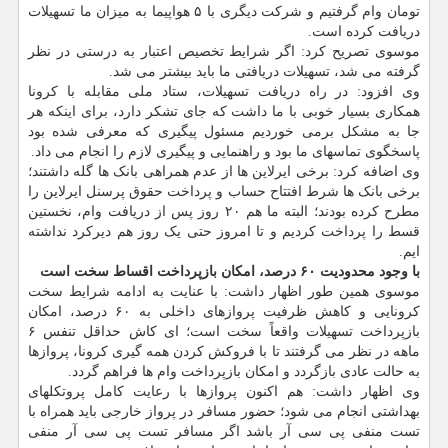
تومان وام گرفتیم و شرکت دیگری با ۵ هواپیما به میزان ما تسهیلات
دریافت کرده است.
موسوی تصریح کرد: اگر شرایط تخصیص اعتبار به درستی در نظر
گرفته می شد، تسهیلات دریافتی ما باید بیشتر می شد.
وی افزود: در راه دریافت تسهیلات، ستاد ملی مقابله با کرونا
همکاری بسیار خوبی با ما داشت که جای تشکر دارد، برای اینکه هر
جا به مشکل برمی خوردیم مسئول پیگیری که معرفی شده بود
پاسخگوی تماسهای ما بود و راهنمایی و پیگیری لازم را انجام می داد.
وی اضافه کرد: برخی ایرلاین ها از عدم همراهی بانک ها گله داشتند؛
برخی بانک ها شرط افتتاح حساب و پرداخت حقوق پرسنل ایرلاین را
مطرح کرده بودند؛ البته ما هم ۲۰ روز پس از دریافت وام، نخستین
قسط را پرداخت کردیم و تا امروز حتی یک روز هم دیرکرد نداشته
ایم.
با وجود محدودیت ۶۰ درصد، امکان بازپرداخت اقساط سخت است
موسوی همین طور اظهار داشت: با عنایت به ادامه شرایط سخت
کرونایی و کاهش ظرفیت پروازهای داخلی به ۶۰ درصد، امکان
بازپرداخت تسهیلات واقعاً سخت است؛ ای کاش حداقل تنفس ۶
ماهه در نظر می گرفتند تا با فروکش کردن همه گیری کرونا، پروازها
به حالت عادی بازگردد و امکان بازپرداخت وام ها فراهم گردد.
وی اظهار داشت: هم اکنون پروازها با رعایت کامل پروتکلهای
بهداشتی انجام می شود؛ حضور مسافر در پرواز خارجی باید همراه با
تست منفی پی سی آر باشد اگر مسافر تست پی سی آر منفی