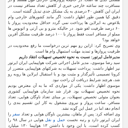
مسافرت چند ساعته خارجی خبری از کاهش تعداد مسافر نیست در
ایران این کاهش ۴۰ درصدی به یک مشکل جدی تبدیل گشته است.
دقیق کیا همین طور اظهار داشت: اگر مانند کشورهای خارجی وام
بلاعوض به ایرلاین ها پرداخت نمی گردد حداقل محدودیت پرواز با
۶۰ درصد ظرفیت لغو شود. در حالیکه مترو و بی آرتی و اتوبوس ها
مملو از مسافر است فقط پرواز با ۱۰۰ درصد ظرفیت مشکل آفرین
خواهد بود؟
وی تصریح کرد: ازاین رو مهم ترین درخواست ما رفع محدودیت در
ظرفیت پروازها و تمدید مهلت استمهال وام ها است.
مدیرعامل ایرتور: نسبت به نحوه تخصیص تسهیلات انتقاد داریم
سید رضا موسوی، مدیر عامل اجرائی شرکت هواپیمایی ایران ایرتور
نیز اظهار داشت: پرداخت تسهیلات به شرکتهای هواپیمایی متضرر از
کرونا تصمیمی تأثیرگذار و مثبت بود و با استقبال ایرلاین ها روبه رو
شد، هرچند شرایط دریافت آن راحت نبود.
موسوی اظهار داشت: یکی از مواردی که ما به آن معترض بودیم
نحوه تخصیص تسهیلات بود. قرار شد سازمان هواپیمایی کشوری
بعنوان متولی تخصیص تسهیلات، بر مبنای تعداد ناوگان هوایی، تعداد
مسافر، ساعت پرواز و نیروی مشغول به کار این تقسیم بندی را
انجام دهد اما در عمل این گونه نشد.
وی اضافه کرد: پس از ماهان، بیشترین ناوگان هوایی و تعداد
سفر
را
ایران ایرتور دارد و رتبه نخست
حمل و نقل
هوایی در سال ۹۸ را
کسب کرده است، با این وجود با داشتن ۱۳ هواپیما ۱۳۰ میلیارد