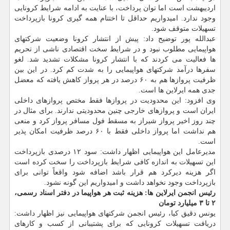
اردیبهشت است اما توان پرداخت، با عنایت به ادامه شرایط کرونایی
وجود ندارد. امیدواریم حداقل تا اختتام همه گیری کرونا بازپرداخت
تسهیلات متوقف شود.
عبدالله پور توضیح داد: پیش از انتشار کرونا وضعیت شرکتهای
هواپیمایی مطلوب نبود و در شرایط سخت اقتصادی ناشی از تحریم
ها فعالیت می کردند که با انتشار کرونا مشکلات تشدید شد. لغو
سفرها درآمد شرکتهای هواپیمایی را به شدت کم کرد. در این بین
ظرفیت پروازها هم به ۶۰ درصد در هر پرواز کاهش یافته که معضل
جدی همه ایرلاین ها است.
وی افزود: این محدودیت در پروازها فقط مختص پروازهای داخلی
ایران است و پروازهای خارجی چنین محدودیتی ندارند. برای مثال در
چند روز اخیر پرواز شیراز به مسقط فول مسافر پرواز کرد و منعی
هم نداشت اما پرواز داخلی فقط با ۶۰ درصد ظرفیت امکان پذیر
است.
مدیرعامل این هواپیمایی اظهار داشت: سود ۱۲ درصدی بازپرداخت
این تسهیلات به اندازه کافی شرایط بازپرداخت را سخت کرده است
اگر هزینه دیرکرد هم قرار باشد اضافه شود واقعاً توانی برای
بازپرداخت وجود نخواهد داشت و امیدواریم این گونه نشود.
رئیس انجمن ایرلاین ها: هزینه ثبت هر هواپیما در دفتر اسناد رسمی،
۲ تا ۳ میلیارد تومان
یونس دقیق کیا، رئیس انجمن شرکتهای هواپیمایی نیز اظهار داشت:
دریافت تسهیلات کرونایی که برای پشتیبانی از کسب و کارهای