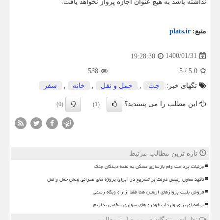
نداشته باشد به هیچ عنوان اجازه پرواز نخواهد یافت.
منبع:
plats.ir
1400/01/31
19:28:30
538
5
/
5.0
تگهای خبر:
جت
,
حمل و نقل
,
خانه
,
سفر
این مطلب را می پسندید؟
(0)
(1)
تازه ترین مطالب مرتبط
جزئیات پرداخت وام بازسازی مسکن به لطمه دیدگان جنگ
تاکید معاون رئیس دولت بر تسریع در اجرای پروژه های عمرانی بخش حمل و نقل
فروش بلیت پروازهای اربعین هما فقط از راه وبگاه رسمی
برنامه ای برای واردات خودرو های سواری شخصی نداریم
نظرات بینندگان در مورد این مطلب