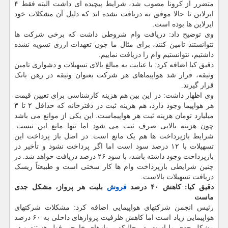
متضرر از کرونا مصوب شد، شرایط پیچیده ای داشت البته فقط ۴
ایرلاین تا حالا موفق به دریافت نشده اند که دلیل آن مشکلات خود
ایرلاین ها بوده است.
وی توضیح داد: دریافت وام شروطی داشت که برخی شرکت ها
نتوانستند تامین کنند، برای مثال ما چون تعهدات ارزی تسویه نشده
داشتیم، نتوانستیم وام را دریافت نماییم.
دقیق کیا اضافه کرد: با عنایت به مبالغ بالای تسهیلات و دشواری تامین
وثیقه، قرار شد هواپیماهای هر شرکت بعنوان وثیقه در رهن بانک
قرار گیرند.
وی اظهار داشت: در این بین هم هزینه کارشناسی برای تعیین قیمت
هر هواپیما وجود دارد، هم هزینه ثبت در دفترخانه که حداقل ۲ تا ۳
میلیارد تومان هزینه ثبت هر هواپیماست. این یکی از موانع می باشد
چون هزینه بالایی صرف ثبت می شود اما تنها مانع این نیست.
شرایط بازپرداخت ها هم یک مانع است. در اصل باز پرداخت این
تسهیلات با ۱۲ درصد سود است اما اگر پرداخت نشود و تأخیر در
بازپرداخت وجود داشته باشد، با سود ۲۶ درصد دریافت خواهد شد. در
چنین شرایطی بازپرداخت وام ها کار سختی است و طبیعتاً ریسک
دریافت تسهیلات بالاست.
دقیق کیا: کاهش ۴۰ درصد
فروش
بلیت هر پرواز، مشکل جدی
ماست
رئیس انجمن شرکتهای هواپیمایی اضافه کرد: مشکلات شرکتهای
هواپیمایی زیاد است اما کاهش ظرفیت پروازهای داخلی به ۶۰ درصد
مشکل جدی ما است. در حالیکه پروازهای خارجی فول هستند و در