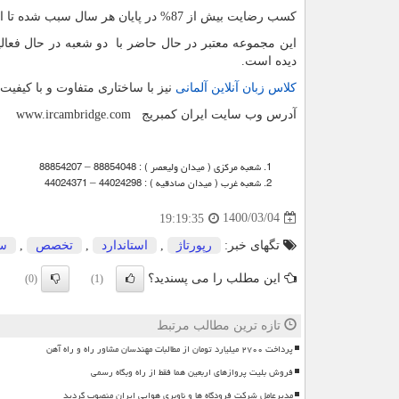
کسب رضایت بیش از 87% در پایان هر سال سبب شده تا این مرکز بعنوان بهترین موسسه زبان آلمانی در تهران معرفی شده است.
دیده است.
کلاس زبان آنلاین آلمانی
نیز با ساختاری متفاوت و با کیفیت
آدرس وب سایت ایران کمبریج
www.ircambridge.com
شعبه مرکزی ( میدان ولیعصر ) : 88854048 – 88854207
شعبه غرب ( میدان صادقیه ) : 44024298 – 44024371
1400/03/04
19:19:35
تگهای خبر:
رپورتاژ
,
استاندارد
,
تخصص
,
س
این مطلب را می پسندید؟
(0)
(1)
تازه ترین مطالب مرتبط
پرداخت ۲۷۰۰ میلیارد تومان از مطالبات مهندسان مشاور راه و راه آهن
فروش بلیت پروازهای اربعین هما فقط از راه وبگاه رسمی
مدیرعامل شرکت فرودگاه ها و ناوبری هوایی ایران منصوب گردید