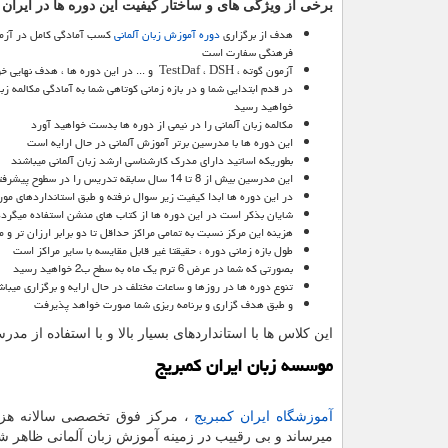
برخی از ویژگی های و ساختار کیفیت این دوره ها در ایران 
هدف از برگزاری
دوره آموزش زبان آلمانی
کسب آمادگی کامل در آزم
فرهنگی سفارت است
آزمون گوته ،
DSH
،
TestDaf
و ... در این دوره ها ، هدف نهایی خ
در قدم ابتدایی شما و در بازه زمانی کوتاهی شما به آمادگی مکالمه زبا
خواهید رسید
مکالمه زبان آلمانی را در نیمی از دوره ها بدست خواهید آورد
این دوره ها با مدرسین برتر آموزش آلمانی در حال ارایه است
بطوریکه اساتید دارای مدرک کارشناسی ارشد زبان آلمانی میباشند
این مدرسین بیش از 8 تا 14 سال سابقه تدریس را در سطوح پیشرفته را دارا هستند
در این دوره ها ابدا کیفیت زیر سوال نرفته و طبق استانداردهای مور
شایان بذکر است در این دوره ها از کتاب های منشن استفاده میگرد
هزینه این مرکز نسبت به تمامی مراکز حداقل تا دو برابر ارزان تر و 
طول بازه زمانی دوره ، حقیقتا غیر قابل مقایسه با سایر مراکز است
بصورتی که شما در عرض 6 ترم یک ماه به سطح ب2 خواهید رسید
تنوع دوره ها در روزها و ساعات مختلف در حال ارایه و برگزاری میبا
و طبق هدف گزاری و برنامه ریزی شما صورت خواهد پذیرفت
این کلاس ها با استانداردهای بسیار بالا و با استفاده از مد
موسسه زبان ایران کمبریج
آموزشگاه ایران کمبریج
، مرکز فوق تخصصی سالانه هزار
میرساند و بی رقییب در زمینه آموزش زبان آلمانی ظاهر 