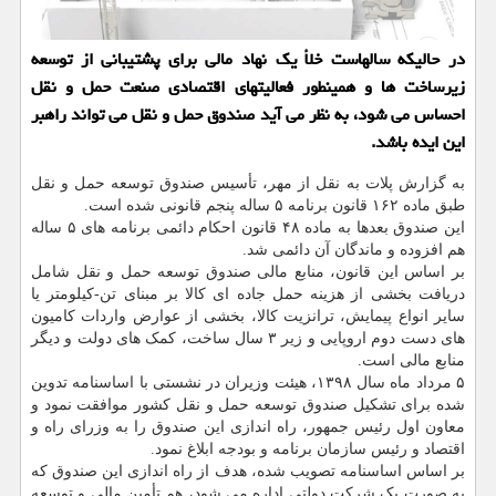
در حالیکه سالهاست خلأ یک نهاد مالی برای پشتیبانی از توسعه
زیرساخت ها و همینطور فعالیتهای اقتصادی صنعت حمل و نقل
احساس می شود، به نظر می آید صندوق حمل و نقل می تواند راهبر
این ایده باشد.
به گزارش پلات به نقل از مهر، تأسیس صندوق توسعه حمل و نقل
طبق ماده ۱۶۲ قانون برنامه ۵ ساله پنجم قانونی شده است.
این صندوق بعدها به ماده ۴۸ قانون احکام دائمی برنامه های ۵ ساله
هم افزوده و ماندگان آن دائمی شد.
بر اساس این قانون، منابع مالی صندوق توسعه حمل و نقل شامل
دریافت بخشی از هزینه حمل جاده ای کالا بر مبنای تن-کیلومتر یا
سایر انواع پیمایش، ترانزیت کالا، بخشی از عوارض واردات کامیون
های دست دوم اروپایی و زیر ۳ سال ساخت، کمک های دولت و دیگر
منابع مالی است.
۵ مرداد ماه سال ۱۳۹۸، هیئت وزیران در نشستی با اساسنامه تدوین
شده برای تشکیل صندوق توسعه حمل و نقل کشور موافقت نمود و
معاون اول رئیس جمهور، راه اندازی این صندوق را به وزرای راه و
اقتصاد و رئیس سازمان برنامه و بودجه ابلاغ نمود.
بر اساس اساسنامه تصویب شده، هدف از راه اندازی این صندوق که
به صورت یک شرکت دولتی اداره می شود، هم تأمین مالی و توسعه