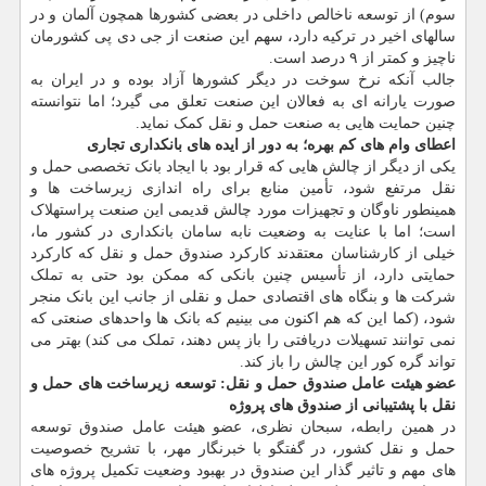
سوم) از توسعه ناخالص داخلی در بعضی کشورها همچون آلمان و در
سالهای اخیر در ترکیه دارد، سهم این صنعت از جی دی پی کشورمان
ناچیز و کمتر از ۹ درصد است.
جالب آنکه نرخ سوخت در دیگر کشورها آزاد بوده و در ایران به
صورت یارانه ای به فعالان این صنعت تعلق می گیرد؛ اما نتوانسته
چنین حمایت هایی به صنعت حمل و نقل کمک نماید.
اعطای وام های کم بهره؛ به دور از ایده های بانکداری تجاری
یکی از دیگر از چالش هایی که قرار بود با ایجاد بانک تخصصی حمل و
نقل مرتفع شود، تأمین منابع برای راه اندازی زیرساخت ها و
همینطور ناوگان و تجهیزات مورد چالش قدیمی این صنعت پراستهلاک
است؛ اما با عنایت به وضعیت نابه سامان بانکداری در کشور ما،
خیلی از کارشناسان معتقدند کارکرد صندوق حمل و نقل که کارکرد
حمایتی دارد، از تأسیس چنین بانکی که ممکن بود حتی به تملک
شرکت ها و بنگاه های اقتصادی حمل و نقلی از جانب این بانک منجر
شود، (کما این که هم اکنون می بینیم که بانک ها واحدهای صنعتی که
نمی توانند تسهیلات دریافتی را باز پس دهند، تملک می کند) بهتر می
تواند گره کور این چالش را باز کند.
عضو هیئت عامل صندوق حمل و نقل: توسعه زیرساخت های حمل و
نقل با پشتیبانی از صندوق های پروژه
در همین رابطه، سبحان نظری، عضو هیئت عامل صندوق توسعه
حمل و نقل کشور، در گفتگو با خبرنگار مهر، با تشریح خصوصیت
های مهم و تاثیر گذار این صندوق در بهبود وضعیت تکمیل پروژه های