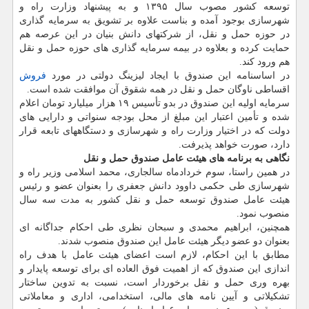
توسعه کشور مصوب سال ۱۳۹۵ و به پیشنهاد وزارت راه و
شهرسازی بوجود آمده و بناست علاوه بر تشویق به سرمایه گذاری
در حوزه حمل و نقل، از شرکتهای دانش بنیان در این عرصه هم
حمایت کرده و بعلاوه در بیمه سرمایه گذاری های حوزه حمل و نقل
هم ورود کند.
در اساسنامه این صندوق با ایجاد لیزینگ دولتی در مورد
فروش
اقساطی ناوگان حمل و نقل در همه شقوق آن موافقت شده است.
سرمایه اولیه این صندوق در بدو تأسیس ۱۹ هزار میلیارد تومان اعلام
شده و تأمین اعتبار این مبلغ از محل بودجه سنواتی و دارایی های
دولت که در اختیار وزارت راه و شهرسازی و دستگاههای تابعه قرار
دارد، صورت خواهد پذیرفت.
نگاهی به برنامه های هیئت عامل صندوق حمل و نقل
در همین راستا، سوم خردادماه سالجاری، محمد اسلامی وزیر راه و
شهرسازی طی حکمی داوود دانش جعفری را بعنوان عضو و رئیس
هیئت عامل صندوق توسعه حمل و نقل کشور به مدت سه سال
منصوب نمود.
همچنین، ابراهیم محمدی و سبحان نظری طی احکام جداگانه ای
بعنوان دو عضو دیگر هیئت عامل این صندوق منصوب شدند.
مطابق با این احکام، لازم است اعضای هیئت عامل با هدف راه
اندازی این صندوق که از اهمیت فوق العاده ای برای توسعه پایدار و
بهره وری حمل و نقل برخوردار است، نسبت به تدوین ساختار
تشکیلاتی و آیین نامه های مالی، استخدامی، اداری و معاملاتی