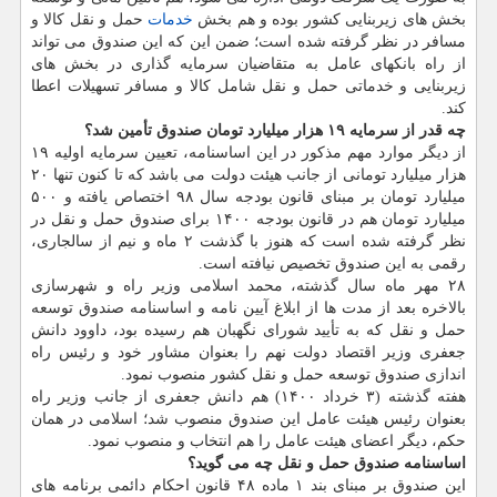
بخش های زیربنایی کشور بوده و هم بخش
خدمات
حمل و نقل کالا و
مسافر در نظر گرفته شده است؛ ضمن این که این صندوق می تواند
از راه بانکهای عامل به متقاضیان سرمایه گذاری در بخش های
زیربنایی و خدماتی حمل و نقل شامل کالا و مسافر تسهیلات اعطا
کند.
چه قدر از سرمایه ۱۹ هزار میلیارد تومان صندوق تأمین شد؟
از دیگر موارد مهم مذکور در این اساسنامه، تعیین سرمایه اولیه ۱۹
هزار میلیارد تومانی از جانب هیئت دولت می باشد که تا کنون تنها ۲۰
میلیارد تومان بر مبنای قانون بودجه سال ۹۸ اختصاص یافته و ۵۰۰
میلیارد تومان هم در قانون بودجه ۱۴۰۰ برای صندوق حمل و نقل در
نظر گرفته شده است که هنوز با گذشت ۲ ماه و نیم از سالجاری،
رقمی به این صندوق تخصیص نیافته است.
۲۸ مهر ماه سال گذشته، محمد اسلامی وزیر راه و شهرسازی
بالاخره بعد از مدت ها از ابلاغ آیین نامه و اساسنامه صندوق توسعه
حمل و نقل که به تأیید شورای نگهبان هم رسیده بود، داوود دانش
جعفری وزیر اقتصاد دولت نهم را بعنوان مشاور خود و رئیس راه
اندازی صندوق توسعه حمل و نقل کشور منصوب نمود.
هفته گذشته (۳ خرداد ۱۴۰۰) هم دانش جعفری از جانب وزیر راه
بعنوان رئیس هیئت عامل این صندوق منصوب شد؛ اسلامی در همان
حکم، دیگر اعضای هیئت عامل را هم انتخاب و منصوب نمود.
اساسنامه صندوق حمل و نقل چه می گوید؟
این صندوق بر مبنای بند ۱ ماده ۴۸ قانون احکام دائمی برنامه های