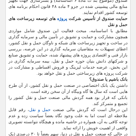
صندوق (موضوع بند ت ماده ۶ اساسنامه) و بسترسازی جهت تجهیز
منابع مالی پیشبینی شده در جزو ۴ ماده ۴۸ قانون احکام برنامه های
توسعه کشور اقدام نمایند.
حمایت صندوق از تأسیس شرکت
پروژه
های توسعه زیرساخت های
حمل و نقل
مطابق با اساسنامه، مبحث فعالیت این صندوق شامل مواردی
همچون مشارکت و حمایت و تشویق در تأمین مالی و سرمایه گذاری
در ساخت و تجهیز زیرساخت های شبکه و ناوگان حمل و نقل کشور،
اعطای تسهیلات به متقاضیان سرمایه گذاری در این عرصه، بررسی
بازار فنی و اقتصادی پروژه های پیشنهاد شده، حمایت و تشویق صنایع
و شرکتهای دانش بنیان حوزه حمل و نقل، بیمه سرمایه گذاری در
این بخش، عرضه خدمات لیزینگ و فروش اقساطی و مشارکت در
شرکت پروژه های زیرساختی حمل و نقل خواهد بود.
بانک باشیم یا صندوق؟
داشتن یک بانک اختصاصی در صنعت حمل و نقل کشور، از آن طرح
هایی است که سال ها گاه وبیگاه از آن سخن رفته است.
بانکی که قرار بود همه گردش مالی صنعت حمل و نقل کشور را
تجمیع و متمرکز کند.
این درحال است که گردش مالی صنعت
حمل و نقل
، رقم قابل
ملاحظه ای است اما به علت وجود نگاه بعضاً سیاست زده و عدم
توجه کافی به آن، همواره در حاشیه مانده و هیچگاه نتوانسته تصویری
واقعی از اهمیت خویش را ارائه نماید.
در حالی که صنعت حمل و نقل در دنیا، سهم بعضاً تا ۳۰ درصدی (یک