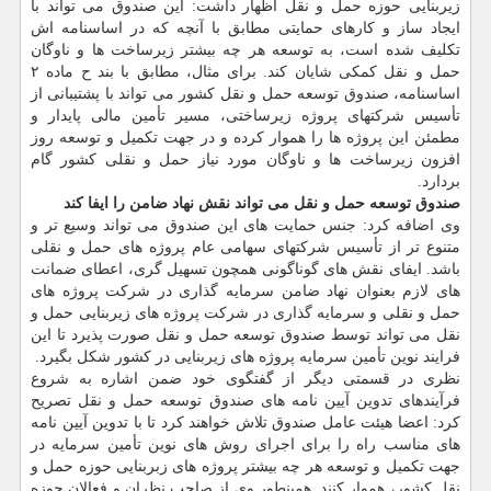
زیربنایی حوزه حمل و نقل اظهار داشت: این صندوق می تواند با
ایجاد ساز و کارهای حمایتی مطابق با آنچه که در اساسنامه اش
تکلیف شده است، به توسعه هر چه بیشتر زیرساخت ها و ناوگان
حمل و نقل کمکی شایان کند. برای مثال، مطابق با بند ح ماده ۲
اساسنامه، صندوق توسعه حمل و نقل کشور می تواند با پشتیبانی از
تأسیس شرکتهای پروژه زیرساختی، مسیر تأمین مالی پایدار و
مطمئن این پروژه ها را هموار کرده و در جهت تکمیل و توسعه روز
افزون زیرساخت ها و ناوگان مورد نیاز حمل و نقلی کشور گام
بردارد.
صندوق توسعه حمل و نقل می تواند نقش نهاد ضامن را ایفا کند
وی اضافه کرد: جنس حمایت های این صندوق می تواند وسیع تر و
متنوع تر از تأسیس شرکتهای سهامی عام پروژه های حمل و نقلی
باشد. ایفای نقش های گوناگونی همچون تسهیل گری، اعطای ضمانت
های لازم بعنوان نهاد ضامن سرمایه گذاری در شرکت پروژه های
حمل و نقلی و سرمایه گذاری در شرکت پروژه های زیربنایی حمل و
نقل می تواند توسط صندوق توسعه حمل و نقل صورت پذیرد تا این
فرایند نوین تأمین سرمایه پروژه های زیربنایی در کشور شکل بگیرد.
نظری در قسمتی دیگر از گفتگوی خود ضمن اشاره به شروع
فرآیندهای تدوین آیین نامه های صندوق توسعه حمل و نقل تصریح
کرد: اعضا هیئت عامل صندوق تلاش خواهند کرد تا با تدوین آیین نامه
های مناسب راه را برای اجرای روش های نوین تأمین سرمایه در
جهت تکمیل و توسعه هر چه بیشتر پروژه های زبربنایی حوزه حمل و
نقل کشور، هموار کنند. همینطور وی از صاحب نظران و فعالان حوزه