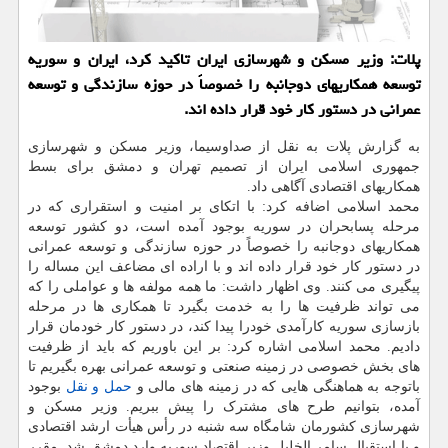
پلات: وزیر مسکن و شهرسازی ایران تاکید کرد، ایران و سوریه
توسعه همکاریهای دوجانبه را خصوصاً در حوزه سازندگی و توسعه
عمرانی در دستور کار خود قرار داده اند.
به گزارش پلات به نقل از صداوسیما، وزیر مسکن و شهرسازی
جمهوری اسلامی ایران از تصمیم تهران و دمشق برای بسط
همکاریهای اقتصادی آگاهی داد.
محمد اسلامی اضافه کرد: با اتکای بر امنیت و استقراری که در
مرحله پسابحران در سوریه بوجود آمده است، دو کشور توسعه
همکاریهای دوجانبه را خصوصاً در حوزه سازندگی و توسعه عمرانی
در دستور کار خود قرار داده اند و با اراده ای مضاعف این مساله را
پیگیری می کنند. وی اظهار داشت: ما همه مولفه ها و عواملی را که
می تواند ظرفیت ها را به خدمت بگیرد تا همکاری ها در مرحله
بازسازی سوریه کارآمدی خودرا پیدا کند، در دستور کار خودمان قرار
دادیم. محمد اسلامی اشاره کرد: بر این باوریم که باید از ظرفیت
های بخش خصوصی در زمینه صنعتی و توسعه عمرانی بهره بگیریم تا
باتوجه به هماهنگی هایی که در زمینه های مالی و
حمل و نقل
بوجود
آمده، بتوانیم طرح های مشترک را پیش ببریم. وزیر مسکن و
شهرسازی کشورمان شامگاه سه شنبه در رأس هیأت ارشد اقتصادی
و با استقبال سامر الخلیل وزیر اقتصاد سوریه وارد دمشق شد. مقرر