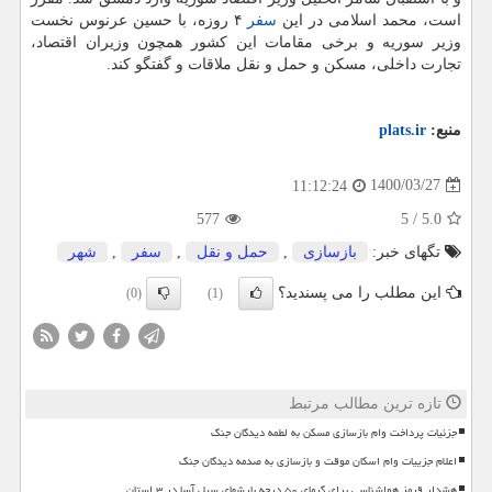
است، محمد اسلامی در این
سفر
۴ روزه، با حسین عرنوس نخست
وزیر سوریه و برخی مقامات این کشور همچون وزیران اقتصاد،
تجارت داخلی، مسکن و حمل و نقل ملاقات و گفتگو کند.
منبع:
plats.ir
1400/03/27
11:12:24
577
5
/
5.0
تگهای خبر:
بازسازی
,
حمل و نقل
,
سفر
,
شهر
این مطلب را می پسندید؟
(0)
(1)
تازه ترین مطالب مرتبط
جزئیات پرداخت وام بازسازی مسکن به لطمه دیدگان جنگ
اعلام جزییات وام اسکان موقت و بازسازی به صدمه دیدگان جنگ
هشدار قرمز هواشناسی برای گرمای ۵۰ درجه بارشهای سیل آسا در ۳ استان