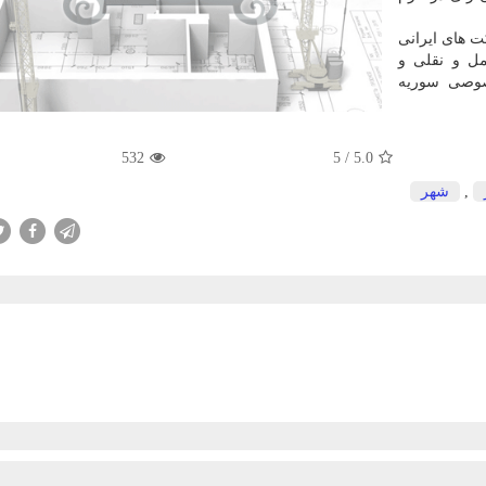
 های ایرانی
مل و نقلی و
خصوصی سوریه
532
5
/
5.0
,
شهر