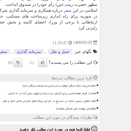
مطهر حضرت زینب (س) رأی خودرا در صندوق انداخت.
اسلامی در این
سفر
درباره همکاری و سرمایه گذاری شرکت
در سوریه برای راه اندازی زیرساخت های مسکنی، ح
ارتباطاتی با برخی از وزرا، اعضای کابینه و بخش 
رایزنی کرد.
1400/03/29
11:33:47
تگهای خبر:
حمل و نقل
,
سرمایه گذاری
,
سفر
این مطلب را می پسندید؟
(0)
(1)
تازه ترین مطالب مرتبط
اعلام جزییات وام اسکان موقت و بازسازی به صدمه دیدگان جنگ
هشدار قرمز هواشناسی برای گرمای ۵۰ درجه بارشهای سیل آسا در ۳ استان
تاکید معاون رئیس دولت بر تسریع در اجرای پروژه های عمرانی بخش حمل و نقل
متقاضیان نهضت ملی مسکن بخوانند
نظرات بینندگان در مورد این مطلب
لطفا شما هم
در مورد این مطلب
نظر دهید