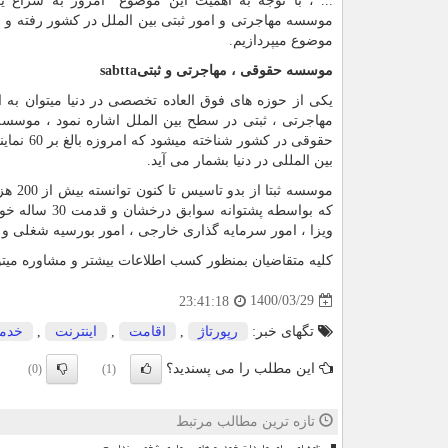
... ، با توجه به اهمیت این موضوع امروز به سراغ یک
موسسه مهاجرتی و امور ثبتی بین الملل در کشور رفته و 
موضوع میپردازیم
.
موسسه حقوقی ، مهاجرتی و ثبتی
sabtta
یکی از حوزه های فوق العاده تخصصی در دنیا میتوان به 
مهاجرتی ، ثبتی در سطح بین الملل اشاره نمود ، موسسه ب
بین المللی در دنیا بشمار می آید
.
موسسه
که بواسطه پش
ویزا ، امور سرمایه گذاری خارجی ، امور بورسیه شغلی و تح
کلیه متقاضیان بمنظور کسب اطلاعات بیشتر و مشاوره میتو
1400/03/29
23:41:18
تگهای خبر:
رپورتاژ
,
اقامت
,
اینترنت
,
خدم
این مطلب را می پسندید؟
(0)
(1)
تازه ترین مطالب مرتبط
برنامه ای برای واردات خودرو های سواری شخصی نداریم