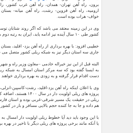
برون، راه آهن تهران- همدان، راه آهن غرب کشور، راه
ارومیه، راه آهن قزوین- رشت، راه آهن میانه- بستان آ
خواف- هرات بوده است.
وی در این زمینه معتقد می باشد که اگر روند شتابان توسع
کشور طی ۱۰ سال آینده نیز ادامه یابد، ایران به رتبه دوم منطقه از نظر چگالی خطوط شبکه ریلی به تناسب وسعت دست پیدا می کند.
خطیبی افزود: با بهره برداری از راه آهن یزد- اقلید، بستا
جاری سه استان دیگر نیز به شبکه ریلی کشور متصل می ش
البته قبل از این نیز خیراله خادمی –معاون وزیر راه و 
به ایسنا گفته بود که سه مرکز استان امسال به شبکه ری
دست اقدام قرار گرفته و به زودی به بهره برداری خواهند 
وی با اعلان اینکه راه آهن یزد-اقلید، رشت-کاسپین-انزلی،
ریلی در حقیقت یک مسیر شرقی-غربی بوده و استان فارس ر
هم داده و جا به جا کننده حجم بالایی مسافر و بار در کشور 
با این وجود باید دید آیا خطوط ریلی اولویت دار امسال 
یا آنکه مانند برخی پروژه های ریلی دیگر با تاخیر در بهره