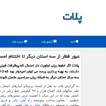
پلات
خانه
آرشیو پلات
درباره پلات
عبور قطار از سه استان دیگر تا اختتام امس
پلات: اگر خطوط ریلی اولویت دار امسال که پیشرفت فیزیک
دارنند، به بهره برداری برسد می توان امیدوار بود که تا 
سه مرکز استان دیگر به شبکه ریلی سراسری متصل شوند
به گزارش پلات به نقل از ایسنا، برمبنای آمارهای انتشار یا
طی سالهای قبل افتتاح هزار و ۹۷ کیلومتر 
کشور بوده که در این میان با اهمیت ترین مسیرهای ریلی
خطیبی - معاون ساخت وتوسعه
راه آهن
،
بنادر
و
فرودگ
ساخت و توسعه زیربناهای
حمل و نقل
کشور- راه آهن گ