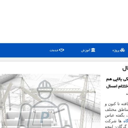
پروژه
آموزش
خدمات
ال
ی بالایی هم
اختتام امسال
.
فته تا کنون و
خط ریلی در مناطق مختلف
، بگفته عباس
اه
ها شرکت
رگان- اینچه