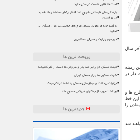
است که تاثیر شصت درصدی دارد
بارندگی های تابستانی شروع شد اخطار رگبار، صاعقه و باد شدید
در ۵ استان
تا کلید خانه ها تحویل نشود، طرح های حمایتی در بازار مسکن اثر
ندارد
خبر مهم وزارت راه برای مستاجرین
آخر سال
پربحث ترین ها
قیمت مسکن دو برابر شد بخر و بفروش ها دست از کار کشیدند
ن زمینه
 دار در
شوک سنگین به بازار مسکن تهران
جزئیات پرداخت وام بازسازی مسکن به لطمه دیدگان جنگ
برداشت چوب از جنگلهای هیرکانی ممنوع ماند
رح ها و
لی به طول ۲۷۱ کیلومتر بوده است. این خط
عادن را
جدیدترین ها
اهند شد