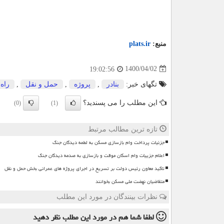
منبع:
plats.ir
1400/04/02
19:02:56
تگهای خبر:
بنادر
,
پروژه
,
حمل و نقل
,
راه 
این مطلب را می پسندید؟
(0)
(1)
تازه ترین مطالب مرتبط
جزئیات پرداخت وام بازسازی مسکن به لطمه دیدگان جنگ
اعلام جزییات وام اسکان موقت و بازسازی به صدمه دیدگان جنگ
تاکید معاون رئیس دولت بر تسریع در اجرای پروژه های عمرانی بخش حمل و نقل
متقاضیان نهضت ملی مسکن بخوانند
نظرات بینندگان در مورد این مطلب
لطفا شما هم
در مورد این مطلب
نظر دهید