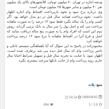
ودیعه اجاره در تهران ۷۰ میلیون تومان، کلانشهرهای بالای یک میلیون
نفر ۴۰ میلیون و سایر شهرها ۲۵ میلیون تومان است.
وی درباره نرخ سود و نحوه بازپرداخت اقساط وام اجاره اظهار
داشت: نحوه پرداخت همانند سال قبل در دو مدل خواهد بود. اگر
کسی وام را یک ساله بگیرد فقط سود ۱۳ درصد را به صورت ماهیانه
پرداخت می کند و اصل پول را سر سال به بانک برمی گرداند. روش
دوم این است که افراد وام را به صورت پنج ساله دریافت نمایند که
اصل و فرع آنرا در اقساط ماهیانه با نرخ سود ۱۲ درصد پرداخت
خواهند کرد.
محمودزاده در پاسخ به این سؤال که آیا ناهماهنگی سیستم بانکی و
تاخیر پرداخت وام که سال قبل دیده می شد برطرف شده است،
اظهار نمود: با عنایت به تجربه سال قبل و تسهیل شرایط احیانا سال
جاری روند پرداخت وام از جانب بانکها سرعت بیشتری بگیرد.
منبع:
پلات
1400/04/02
22:54:54
494
5
/
5.0