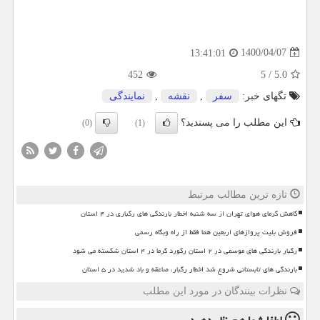
1400/04/07
13:41:01
452
5
/
5.0
تگهای خبر:
سفر
,
نقشه
,
نمایندگی
این مطلب را می پسندید؟
(0)
(1)
تازه ترین مطالب مرتبط
کاهش گرمای هوای تهران از سه شنبه اخطار بارندگی های رگباری در ۴ استان
فروش بلیت پروازهای اربعین هما فقط از راه وبگاه رسمی
رگبار بارندگی های موسمی در ۲ استان رکورد گرما در ۴ استان شکسته می شود
بارندگی های تابستانی شروع شد اخطار رگبار، صاعقه و باد شدید در ۵ استان
نظرات بینندگان در مورد این مطلب