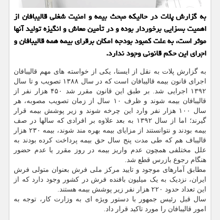
به گزارش پلات در حالیکه مبحث بیمه و امنیت شغلی قالیبافان از
اهمیت بسزایی برخوردار بوده و در تأمین معاش و انگیزه تولید آنها
موثر است، به علت کمبود بودجه امکان برقرای بیمه همه قالیبافان و
اجرای این حکم قانونی وجود ندارد.
به گزارش پلات به نقل از ایسنا، یکی از خواسته های مهم قالیبافان
اجرای قانون بیمه قالیبافان است که در سال ۱۳۸۸ تصویب و تا سال
۱۳۹۲ اجرایی شد. بر طبق این قانون مقرر شد ۴۵۰ هزار نفر از
قالیبافان بیمه شوند و ظرف ۱۰ سال از زمان تصویب مصوبه، هر
سال ۱۰۰ هزار نفر وارد این چرخه شوند و زیر پوشش بیمه قرار
گیرند؛ اما از سال ۱۳۹۲ به بعد علاوه بر افرادی که سالها در صف
بیمه بودند و نتوانستند از مزایای بیمه بهره مند شوند، بیمه ۲۳۰ هزار
قالیباف هم که طی مدت پنج سال حق بیمه پرداخت کرده بودند به
علل مختلفی همچون عدم واریز بیمه در روز مقرر یا عدم حضور
هنگام رجوع بازرس قطع شد.
مطابق آمارهای موجود و تایید مرکز ملی فرش بعنوان متولی فرش
ایران، نزدیک به یک میلیون بافنده فرش در کشور وجود دارد که از
این تعداد حدود ۲۲۰ هزار نفر زیر پوشش بیمه هستند.
سال قبل رئیس جمهور با دستور ویژه ای به وزارت کار، توجه به
امور قالیبافان را مورد تاکید قرار داد.