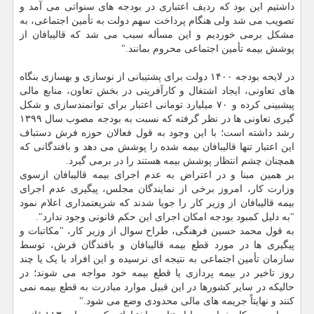
داشتیم این بود که ردیف اعتباری در بودجه های سنواتی می آمد و
تصویب می شد ولی هنگام پرداخت سهم دولت به تأمین اجتماعی، به
مشکل برمی خوردیم و این مسأله سبب می شد که قالیبافان از
پوشش بیمه تأمین اجتماعی محروم بمانند."
در لایحه بودجه ۱۴۰۰ دولت برای پشتیبانی از نوسازی و بهسازی بنگاه
های تعاونی، ایجاد اشتغال و کارآفرینی در بخش تعاون، منابع مالی
پیشبینی کرده و ۷۰ میلیارد تومانی اعتبار برای توانمندسازی و شکل
گیری تعاونی ها در نظر گرفته که نسبت به بودجه مصوب سال ۱۳۹۹
رشد داشته است؛ با این وجود به قول فعالان حوزه فرش دستباف
این اعتبار تنها قالیبافان بیمه شده را پوشش می دهد و بافندگانی که
همچنان چشم انتظار پوشش بیمه هستند را در برمی گیرد.
بر همین مبنا و در اعتراض به عدم اجرای بیمه قالیبافان ازسوی
وزارت کار، امروز برخی از نمایندگان مجلس، پیگیری عدم اجرای
بیمه قالیبافان از وزیر کار را جویا شدند که شریعتمداری اعلام نمود
"به دلیل کمبود بودجه امکان اجرای این حکم قانونی وجود ندارد".
به قول محمد حسین فرهنگی، طراح سوال از وزیر کار، "مکاتبات و
پیگیری ها در مورد قطع بیمه قالیبافان و بافندگان فرش، توسط
سازمان تأمین اجتماعی به نتیجه ای نرسیده و این افراد با یک یا چند
روز تاخیر در بیمه پردازی یا قطع بیمه خود مواجه می شوند؛ در
حالیکه در سایر کشورها در این قبیل موارد مبادرت به قطع بیمه نمی
کنند و نهایتاً جریمه های مالی محدودی وضع می شود."