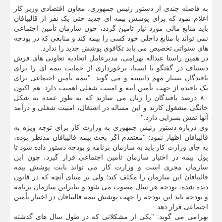
به فاصله چندی از دستور رئیس جمهوری، معاون اقتصادی وزیر کار
اعلام نمود که برای پوشش بیمه ای جدید حتی یک نفر از قالیبافان
باید منابع مالی مورد نیاز تامین گردد، چون سازمان تأمین اجتماعی
نمی تواند با منابع داخلی خود کسی را بیمه کند و منابعی که در بودجه
های سنواتی تخصیص می یابد تکافوی پوشش جدید را ندارد.
در همین راستا عبداله بهرامی، مدیرعامل اتحادیه تعاونی های فرش
دستباف در گفتگو با ایسنا، برخورداری از حمایت بیمه ای را برای
بافندگان بسیار مهم دانسته و می گوید: "بیمه تأمین اجتماعی برای
یک بافنده از جهت تأمین آتیه و امنیت شغلی اهمیت دارد. هم اکنون
۸۰ درصد بافندگان را زنان می سازند که به طور عمده به شکل
خانگی مشغول کارند و این مساله در اشتغال، امنیت شغلی و درآمد
آنها نقش بسزایی دارد."
وی درباره دستور رئیس جمهوری به وزارت کار برای توجه ویژه به
قالیبافان اظهار نمود: "معتقدم اگر بحث بیمه قالیبافان مدنظر بوده،
به جای وزارت کار باید به سازمان برنامه و بودجه دستور داده شود تا
پول بیمه در اختیار سازمان تأمین اجتماعی قرار گیرد، چون این
سازمان مجری است و وزارت کار می تواند بابت پوشش بیمه
قالیبافان این سازمان را مکلف کند؛ ولی بر مبنای آنچه که در قانون
دیده شده، بودجه هر سال مصوب می شود و بنابراین سازمان برنامه
و بودجه باید این بودجه را جهت پوشش بیمه قالیبافان در اختیار تأمین
اجتماعی قرار دهد.
بهرامی می گوید: "یکی از مشکلاتی که در طول سال های گذشته