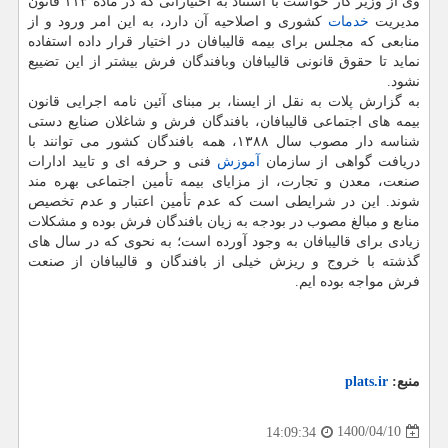
وی از وزیر کار خواست با استناد به اختیاراتی که در ماده ۱۱۳ قانون
مدیریت
خدمات
کشوری و اصلاحیه آن دارد، به این امر ورود و از
منابعی که مجلس برای بیمه قالیبافان در اختیار قرار داده استفاده
نماید تا حقوق قانونی قالیبافان وبافندگان فرش بیشتر از این تضییع
نشود.
به گزارش پلات به نقل از ایسنا، بر مبنای آئین نامه اجرایی قانون
بیمه های اجتماعی قالیبافان، بافندگان فرش و شاغلان صنایع دستی
شناسه دار مصوب سال ۱۳۸۸، همه بافندگان کشور می توانند با
دریافت گواهی از سازمان
آموزش
فنی و حرفه ای و تایید ادارات
صنعت، معدن و تجارت، از مزایای بیمه تأمین اجتماعی بهره مند
شوند. این در شرایطی است که عدم تأمین اعتبار و عدم تخصیص
منابع و مبالغ مصوب در بودجه به زیان بافندگان فرش بوده و مشکلات
زیادی برای قالیبافان به وجود آورده است؛ به نحوی که در سال های
گذشته با خروج و ریزش خیلی از بافندگان و قالیبافان از صنعت
فرش مواجه بوده ایم.
منبع:
plats.ir
1400/04/10
14:09:34