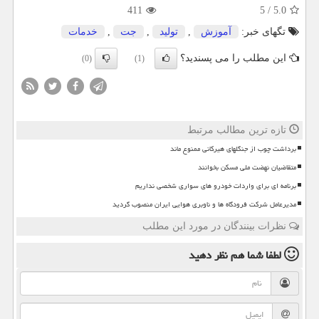
411
5
/
5.0
تگهای خبر:
آموزش
,
تولید
,
جت
,
خدمات
این مطلب را می پسندید؟
(0)
(1)
تازه ترین مطالب مرتبط
برداشت چوب از جنگلهای هیرکانی ممنوع ماند
متقاضیان نهضت ملی مسکن بخوانند
برنامه ای برای واردات خودرو های سواری شخصی نداریم
مدیرعامل شرکت فرودگاه ها و ناوبری هوایی ایران منصوب گردید
نظرات بینندگان در مورد این مطلب
لطفا شما هم
نظر دهید