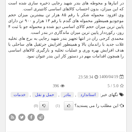
در انبارها و محوطه های بندر شهید رجایی ذخیره سازی شده است
که این میزان، بدون احتساب کالاهای اساسی کانتینری است.
وی افزود: محموله شکر با رقم ۸۵ هزار تن بیشترین میزان حجم
موجودیو همینطور محموله های گندم با رقم ۱۳ هزار و ۹۰۰ تن دارای
پایین ترین میزان حجم کالای اساسی دپو شده و محموله جو با ثبت ۴
روز، رکورددار پایین ترین میزان ماندگاری در بندر است.
محمدی کرجی ران در انتها تجهیز بندر شهید رجایی به برج های تخلیه
غلات جدید با راندمان بالا و همینطور افزایش جرثقیل های ساحلی با
هدف افزایش بهره وری و عملیات تخلیه و بارگیری کالاهای اساسی
را همچون اقدامات مهم در دستور کار این بندر عنوان نمود.
1400/04/19
23:58:34
396
5
/
5.0
تگهای خبر:
استاندارد
,
بنادر
,
حمل و نقل
,
خدمات
این مطلب را می پسندید؟
(0)
(1)