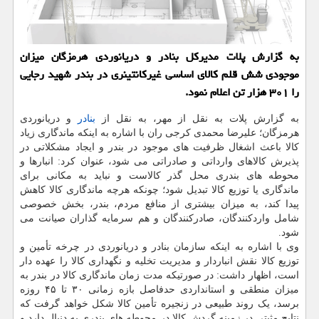
به گزارش پلات مدیرکل بنادر و دریانوردی هرمزگان میزان
موجودی شش قلم کالای اساسی غیرکانتینری در بندر شهید رجایی
را ۳۰۱ هزار تن اعلام نمود.
به گزارش پلات به نقل از مهر، به نقل از
بنادر
و دریانوردی
هرمزگان؛ علیرضا محمدی کرجی ران با اشاره به اینکه ماندگاری زیاد
کالا باعث اشغال ظرفیت های موجود در بندر و ایجاد مشکلاتی در
پذیرش کالاهای وارداتی و صادراتی می شود، عنوان کرد: انبارها و
محوطه های بندری محل گذر کالاست و نباید به مکانی برای
ماندگاری یا توزیع کالا تبدیل شود؛ چونکه هرچه ماندگاری کالا کاهش
پیدا کند، به میزان بیشتری از منافع مردم، بندر، بخش خصوصی
شامل واردکنندگان، صادرکنندگان و هم سرمایه گذاران صیانت می
شود.
وی با اشاره به اینکه سازمان بنادر و دریانوردی در چرخه تأمین و
توزیع کالا نقش انباردار و مدیریت تخلیه و نگهداری کالا را عهده دار
است، اظهار داشت: در صورتیکه مدت زمان ماندگاری کالا در بندر به
میزان منطقی و استانداردی حدفاصل بازه زمانی ۳۰ تا ۴۵ روزه
برسد، یک روند طبیعی در زنجیره تأمین کالا شکل خواهد گرفت که
نتایج مثبتی در زمینه گردش کالا در محوطه های بندری به دنبال دارد و