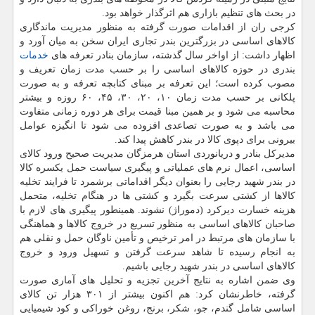
در بحث های تنظیم بازاری هم اثرگذار خواهد بود.
کرجی ران از اقدامات صورت گرفته به منظور مدیریت ماندگاری
کالاهای اساسی در بزرگترین بندر تجاری ایران سخن به میان آورد و
اظهار داشت: از اواخر سال گذشته، سازمان بنادر تعرفه های
خدمات
بندری در حوزه کالاهای اساسی را بر حسب مدت زمان تعریف و
مصوب کرده است؛ این تعرفه بر مبنای کتابچه تعرفه و به صورت
پلکانی بر حسب مدت زمان ۱۰، ۲۰، ۳۰، ۴۵، ۶۰ روزه و بیشتر
محاسبه می شود و بر همین مبنا قیمت برای هر دوره زمانی متفاوت
می باشد و به صورت تصاعدی افزوده می شود تا انگیزه عوامل
بیرونی برای دپوی کالا در بندر کاهش پیدا کند.
مدیرکل بنادر و دریانوردی استان هرمزگان مدیریت صحیح ورود کالای
اساسی، اعمال نرم های عملیاتی و پیگیری سیاست حمل یکسره کالا
در بندر شهید رجایی را بعنوان دیگر اقداماتی برشمرد تا فرایند تخلیه
کالاها از کشتی سرعت بگیرد و کشتی ها در هنگام تخلیه، متحمل
هزینه خسارت دیرکرد (دموراژ) نشوند. همینطور پیگیری های لازم با
صاحبان کالاهای اساسی به منظور تسریع در خروج کالاها و هماهنگی
با سازمان های مرتبط در امر ترخیص و تأمین ناوگان حمل و نقلی هم
به انجام رسیده تا شاهد سرعت گرفتن و تسهیل ورود و خروج
کالاهای اساسی در بندر شهید رجایی باشیم.
وی ضمن اشاره به نتایج آخرین تجزیه و تحلیل های آماری صورت
گرفته، خاطرنشان کرد: هم اکنون بیشتر از ۳۰۱ هزار تن کالای
اساسی شامل گندم، جو، شکر، برنج، روغن خوراکی و کود شیمیایی