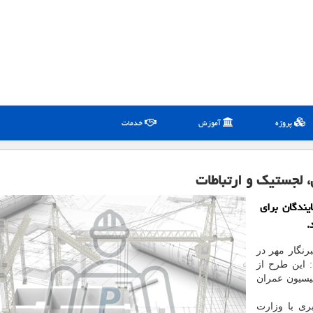
پروژه
آموزش
خدمات
 لجستیك و ارتباطات
ندگان برای
.
نگار مهر در
 این طرح از
یسیون عمران
ری با وزارت