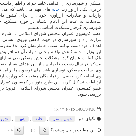
مسکن و شهرسازی را اقدامی غلط خواند و اظهار داشت: 
ترابری یکی از وزارت
خانه
های مهم می باشد که می تو
واردات و صادرات، ارزآوری خوبی را برای کشور داش
متأسفانه به علت این ادغام اشتباه در حوزه مسکن، 
شهرسازی گرفتار مشکلات اساسی هستیم.
عضو کمیسیون عمران مجلس شورای اسلامی با اشاره به 
وزارت راه و شهرسازی در جهت کاهش نیروی انسانی و ی
اهداف خود 
این وزارت خانه کاهش نیافته و حتی ادارات آن هم افزایش 
پاک فطرت عنوان کرد: مشکلات بخش مسکن طی سالهای گذش
مسکن در سال دست پیدا نماییم و از این اهداف بسیار عقب
وی، ساخت مسکن، نوسازی بافت های فرسوده را از اهداف
وی اضافه کرد: بعضی از نمایندگان معتقدند که وزارت ارت
ارتباطات تشکیل گردد. این طرح هنوز در کمیسیون عمران
عضو کمیسیون عمران مجلس شورای اسلامی افزود: برای
بررسی شود.
1400/04/30
23:17:40
تگهای خبر:
حمل و نقل
,
خانه
,
شهر
,
شهرس
این مطلب را می پسندید؟
(0)
(1)