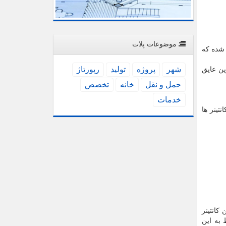
موضوعات پلات
 شده که
شهر
پروژه
تولید
رپورتاژ
ین عایق
حمل و نقل
خانه
تخصص
خدمات
تینر ها
کانتینر
 به این