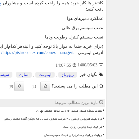
کانتینر ها کار خرید همه را راحت کرده است و مشاوران
پ
دقت کنید؛
عملکرد دمپرهای هوا
نصب سیستم برق عالی
نصب سیستم کنترل رطوبت ودما
(برای خرید حتما به موار بالا توجه کنید و البته‌هر کدام‌از 
آدرس اینترنتی
https://pishroconex.com/conex-managerial
/
م
1400/05/03
14:07:55
تگهای خبر:
رپورتاژ
,
اینترنت
,
سازه
,
سیست
این مطلب را می پسندید؟
(0)
(1)
تازه ترین مطالب مرتبط
تفاوت شوکه کننده قیمت اجاره در مناطق مختلف تهران
نرخ بلیت اتوبوس اربعین ۴۰ درصد تعدیل شد ۵۶۰۰ ناوگان آماده خدمت رسانی
ترافیک جاده چالوس روان است
روایت وزارت راه درباره ی قیمت حقیقی مسکن