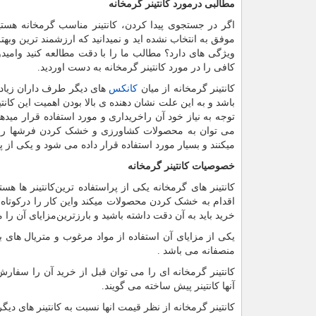
مطالبی درمورد کانتینر گرمخانه
اگر در جستجوی پیدا کردن، کانتینر مناسب گرمخانه هستید 
موفق به انتخاب نشده اید و نمیدانید که ارزشمند ترین وبهتر
ویژگی های دارد؟ مطالب ما را با دقت مطالعه کنید وامیدو
کافی را در مورد کانتینر گرمخانه به دست اوردید.
کانتینر گرمخانه از میان
کانکس
های دیگر طرف داران زیادی
باشد و به این علت نشان دهنده ی بالا بودن اهمیت این کانتی
توجه به نیاز خود آن راخریداری و مورد استفاده قرار میدهد
می توان به محصولات کشاورزی و خشک کردن فرشها را در ای
میکنند و بسیار مورد استفاده قرار داده می شود و یکی از
خصوصیات کانتینر گرمخانه
کانتینر های گرمخانه یکی از پراستفاده ترین‌کانتینر ها هست
اقدام به خشک کردن محصولات میکند واین کار را درکوتاه تر
خرید باید به آن دقت داشته باشید و بارزترین‌مزایای آن را م
یکی از مزایای آن استفاده از مواد مرغوب و متریال های ب
منصفانه می باشد
.
کانتینر گرمخانه ای را می توان قبل از خرید آن را سفارش
آنها کانتینر پیش ساخته می گویند.
کانتینر گرمخانه از نظر قیمت انها نسبت به کانتینر های دیگر