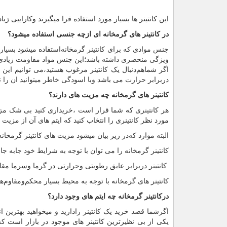
این کانتینر ها بسیار مورد استفاده قرا میگیرند وکاراییی زیاد
در کانتینر های گرمخانه ای ازچه جنسی استفاده میشود؟
جنس موادی که برای کانتینر گرمخانه‌استفاده میشود بسیا
ویژگی منحصری داشته باشد؛این جنس مواد مقاومت زیادی 
اگر شماهم‌دنبال یک کانتینر مرغوب هستید،می توانیم این ک
دربرابر حرارت می باشد وبا اسودگی خاطر میتوانید ان را ته
کانتینر های گرمخانه چه مزیت های دارند؟
هر کانتینری که شما قرار است ،خریداری کنید بی شک مزیت ه
مورد نظر کانتینری را انتخاب کنید که ایتم های آن از مزیت 
البته موارد که‌در زیر بیان‌ میشود مزیت های کانتینر گرمخ
کانتینر گرمخانه را می توان با توجه به شرایط خود جابه جا 
کانتینر دربرابر عایق رطوبتی وحرارتی در گرما وسرما مق
کانتینر های گرمخانه‌ با توجه به محیط بسیار محکم‌ومقاوم‌ه
درکانتینر گرمخانه چه ایتم های وجود دارد؟
اگرشما قصد خرید یک کانتینر رادارید و میخواهید بهترین انت
یکی از بی نظیرترین کانتینر های موجود در بازار است که