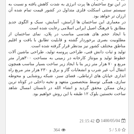
در این نوع ساختمان ها پرت انرژی به شدت کاهش یافته و نسبت به
سیستم سنتی اسکلت فلزی متداول در کشور قیمت تمام شده آن
ارزان تر خواهد بود.
در معماری این ساختمان ها آرامش، آسایش، سبک و الگوی جدیدِ
مطابق با فرهنگ اصیل ایرانی اسلامی رعایت شده است.
با ایجاد حجم های هندسی مناسب در پلان، نمای ساختمان از
مطلوبیت بصری برخوردار گشته و قابلیت تطابق با بافت و اقلیم
مناطق مختلف کشور نیز مدنظر قرار گرفته شده است.
تولید و ثبات دانش فنی، طراحی پروسه تولید، طراحی ماشین آلات
خطوط تولید و مونتاژ کارخانه در زمینی به مساحت ۳۰۰هزار متر
مربع و ۷۰ هزار متر زیر بنا با ایجاد زیر ساخت بسیار مناسب همچون
انتقال آب غیر شرب و انشعابات گاز و برق و ۲۳۰ هزار متر مربع راه
اندازی خیابان های ارتباطی، فضای سبز، شبکه روشنایی و محوطه
سازی، همگی توسط متخصصین متعهد و نخبه داخلی در کوتاه ترین
زمان ممکن محقق گردید و انشاء الله در تابستان امسال شاهد
ساخت نخستین بلوک ۱۲ طبقه با این روش خواهیم بود.
1400/05/04
21:15:42
364
5
/
5.0