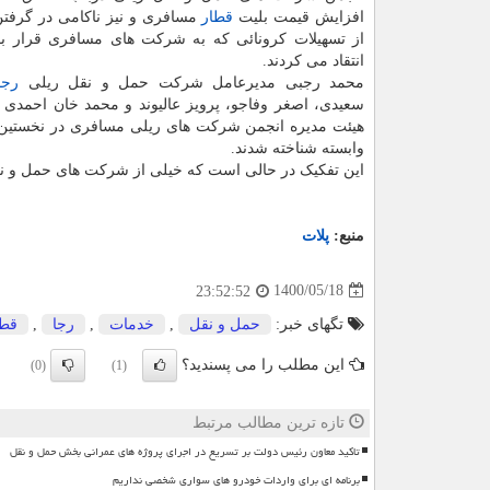
افزایش قیمت بلیت
قطار
مسافری و نیز ناکامی در گرف
از تسهیلات کرونائی که به شرکت های مسافری قرار بو
انتقاد می کردند.
محمد رجبی مدیرعامل شرکت حمل و نقل ریلی
رجا
سعیدی، اصغر وفاجو، پرویز عالیوند و محمد خان احمدی 
هیئت مدیره انجمن شرکت های ریلی مسافری در نخستی
وابسته شناخته شدند.
این تفکیک در حالی است که خیلی از شرکت های حمل و نقل ری
منبع:
پلات
1400/05/18
23:52:52
تگهای خبر:
حمل و نقل
,
خدمات
,
رجا
,
قطا
این مطلب را می پسندید؟
(0)
(1)
تازه ترین مطالب مرتبط
تاکید معاون رئیس دولت بر تسریع در اجرای پروژه های عمرانی بخش حمل و نقل
برنامه ای برای واردات خودرو های سواری شخصی نداریم