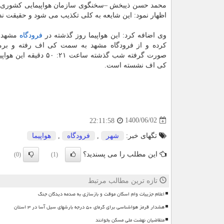
محمد حسن ذیبخش –سخنگوی سازمان هواپیمایی کشوری- د
اظهار نمود: این شایعه به کلی تکذیب می شود و حقیقت ندا
وی اضافه کرد: این هواپیما روز گذشته در
فرودگاه
مشهد 
کرده و از فرودگاه مشهد به سمت کی اف رفته و برم
صورت گرفته شب گذشته ساعت ۲۱: ۵۰ 
کی اف نشسته است.
1400/06/02
22:11:58
تگهای خبر:
شهر
,
فرودگاه
,
هواپیما
این مطلب را می پسندید؟
(0)
(1)
تازه ترین مطالب مرتبط
اعلام جزییات وام اسکان موقت و بازسازی به صدمه دیدگان جنگ
هشدار قرمز هواشناسی برای گرمای ۵۰ درجه بارشهای سیل آسا در ۳ استان
متقاضیان نهضت ملی مسکن بخوانند