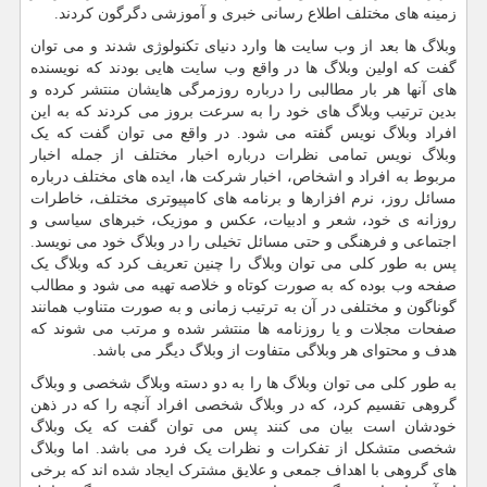
زمینه های مختلف اطلاع رسانی خبری و آموزشی دگرگون کردند.
وبلاگ ها بعد از وب سایت ها وارد دنیای تکنولوژی شدند و می توان
گفت که اولین وبلاگ ها در واقع وب سایت هایی بودند که نویسنده
های آنها هر بار مطالبی را درباره روزمرگی هایشان منتشر کرده و
بدین ترتیب وبلاگ های خود را به سرعت بروز می کردند که به این
افراد وبلاگ نویس گفته می شود. در واقع می توان گفت که یک
وبلاگ نویس تمامی نظرات درباره اخبار مختلف از جمله اخبار
مربوط به افراد و اشخاص، اخبار شرکت ها، ایده های مختلف درباره
مسائل روز، نرم افزارها و برنامه های کامپیوتری مختلف، خاطرات
روزانه ی خود، شعر و ادبیات، عکس و موزیک، خبرهای سیاسی و
اجتماعی و فرهنگی و حتی مسائل تخیلی را در وبلاگ خود می نویسد.
پس به طور کلی می توان وبلاگ را چنین تعریف کرد که وبلاگ یک
صفحه وب بوده که به صورت کوتاه و خلاصه تهیه می شود و مطالب
گوناگون و مختلفی در آن به ترتیب زمانی و به صورت متناوب همانند
صفحات مجلات و یا روزنامه ها منتشر شده و مرتب می شوند که
هدف و محتوای هر وبلاگی متفاوت از وبلاگ دیگر می باشد.
به طور کلی می توان وبلاگ ها را به دو دسته وبلاگ شخصی و وبلاگ
گروهی تقسیم کرد، که در وبلاگ شخصی افراد آنچه را که در ذهن
خودشان است بیان می کنند پس می توان گفت که یک وبلاگ
شخصی متشکل از تفکرات و نظرات یک فرد می باشد. اما وبلاگ
های گروهی با اهداف جمعی و علایق مشترک ایجاد شده اند که برخی