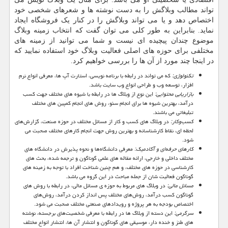
تواند مطالب وبلاگش را به دست نوشته ها و شعرهای شخصی خود
اختصاص دهد و یا می تواند وبلاگش را در کنار یک فروشگاه ایجاد
نماید. بنابراین به طور کلی می توان گفت که انتخاب زمینه وبلاگ
موضوع چندان پیچیده ای نیست و شما می توانید از زمینه های
مختلفی برای حوزه های اصلی فعالیت وبلاگ خود استفاده نمایید که
در اینجا چند مورد از آن ها را بررسی خواهیم کرد.
تکنولوژی:
که می تواند در رابطه با برنامه نویسی، استارت آپ ها، معرفی انواع نرم
افزار، توسعه وب و طراحی انواع وب سایت باشد.
بازاریابی محتوایی:
این نوع از وبلاگ ها در رابطه با شیوه های مختلف جهت کسب
درآمد، بهترین شیوه ها برای انجام سئو، روش های انجام کمپین های مختلف
تبلیغاتی می باشند.
کسب‌وکار:
در وبلاگ های کسب و کار از مسائل مختلف در حوزه صنعت، گزارش‌های
لحظه ای، نقاط کارشناسانه و بهترین روش جهت انجام کارهای مختلف صحبت می
شود.
کارهای حرفه‌ای و آکادمیک:
معرفی دانشگاه‌ها و نحوه پذیرش در دانشگاه های
مختلف داخلی و خارجی، ارائه مقاله های علمی گوناگون و ترجمه شده، بحث های
کارشناسی در حوزه های مختلف، و هم چنین شناخت افراد با توجه به زمینه های
گوناگون فعالیت شان از جمله مباحث در این گروه می باشد.
مسائل مالی:
در وبلاگ های مربوط به حوزه ی مسائل مالی، در رابطه با روش های
گوناگون کسب درآمد، روش‌های مختلف پس انداز کردن درآمد، روش‌های
اختصاص بودجه به هر پروژه و رویدادهای صنعتی مختلف صحبت می شود.
سرگرمی:
این دسته از وبلاگ ها در رابطه با معرفی شخصیت‌های برجسته، نوشته
های طنز و خنده دار، موسیقی های گوناگون و انتشار آن ها، انتشار انواع مختلف