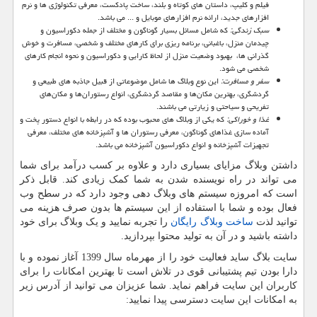
فیلم و کلیپ، داستان ‌های کوتاه و بلند، ساخت پادکست، معرفی تکنولوژی ها و نرم
افزارهای جدید، ارائه نرم افزارهای موبایل و ... می باشد.
سبک زندگی:
که شامل مسائل بسیار گوناگون و مختلف از جمله دکوراسیون و
چیدمان منزل، باغبانی، برنامه ریزی برای کارهای مختلف و شخصی، مسافرت و خوش
گذرانی ها، بهبود وضعیت منزل از لحاظ کارایی و دکوراسیون و نحوه انجام کارهای
شخصی می شود.
سفر و مسافرت:
این نوع وبلاگ ها شامل موضوعاتی از قبیل جاذبه های طبیعی و
گردشگری، بهترین مکان‌ها و مقاصد گردشگری، انواع رستوران‌ها و مکان‌های
تفریحی و سیاحتی و زیارتی می باشند.
غذا و خوراکی:
که یکی از وبلاگ های محبوب بوده که در رابطه با انواع دستور پخت و
آماده سازی غذاهای گوناگون، معرفی رستوران ها و آشپزخانه های مختلف، معرفی
تجهیزات آشپزخانه و انواع دکوراسیون آشپزخانه می باشد.
داشتن وبلاگ مزایای بسیاری دارد و علاوه بر کسب درآمد برای شما
می تواند در راه نویسنده شدن به شما کمک زیادی کند. قابل ذکر
است که امروزه سیستم های وبلاگ دهی وجود دارد که در سطح وب
فعال بوده و شما با استفاده از این سیستم ها بدون صرف هزینه می
توانید لذت
ساخت وبلاگ رایگان
را تجربه نمایید و یک وبلاگ برای خود
داشته باشید و در آن به تولید محتوا بپردازید.
سایت بلاگ ساید فعالیت خود را از مهرماه سال 1399 آغاز نموده و با
دارا بودن تیم پشتیبانی قوی در تلاش است تا بهترین امکانات را برای
کاربران این سایت فراهم نماید. شما عزیزان می توانید از آدرس زیر
به امکانات این سایت دسترسی پیدا نمایید: