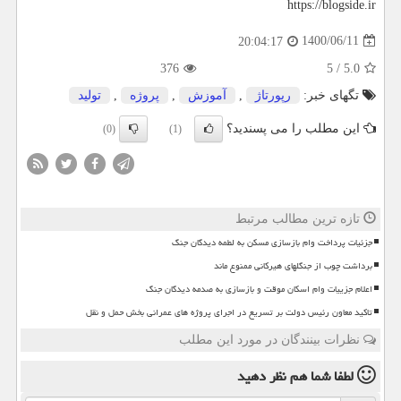
https://blogside.ir
1400/06/11
20:04:17
376
5
/
5.0
تگهای خبر:
رپورتاژ
,
آموزش
,
پروژه
,
تولید
این مطلب را می پسندید؟
(0)
(1)
تازه ترین مطالب مرتبط
جزئیات پرداخت وام بازسازی مسکن به لطمه دیدگان جنگ
برداشت چوب از جنگلهای هیرکانی ممنوع ماند
اعلام جزییات وام اسکان موقت و بازسازی به صدمه دیدگان جنگ
تاکید معاون رئیس دولت بر تسریع در اجرای پروژه های عمرانی بخش حمل و نقل
نظرات بینندگان در مورد این مطلب
لطفا شما هم
نظر دهید