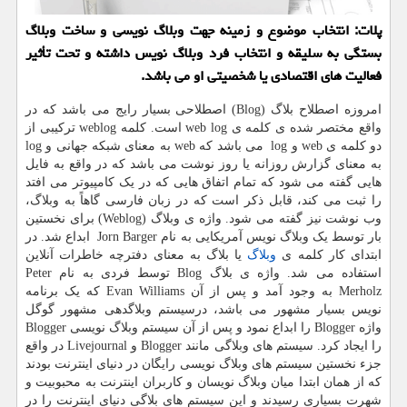
پلات: انتخاب موضوع و زمینه جهت وبلاگ نویسی و ساخت وبلاگ
بستگی به سلیقه و انتخاب فرد وبلاگ نویس داشته و تحت تأثیر
فعالیت های اقتصادی یا شخصیتی او می باشد.
امروزه اصطلاح بلاگ (
Blog
) اصطلاحی بسیار رایج می باشد که در
واقع مختصر شده‌ ی کلمه ی
web log
است. کلمه
weblog
ترکیبی از
دو کلمه ی
web
و
log
می باشد که
web
به معنای شبکه جهانی و
log
به معنای گزارش روزانه یا روز نوشت می باشد که در واقع به فایل
هایی گفته می شود که تمام اتفاق هایی که در یک کامپیوتر می افتد
را ثبت می کند، قابل ذکر است که در زبان فارسی گاهاً به وبلاگ،
وب نوشت نیز گفته می شود. واژه ی وبلاگ (
Weblog
) برای نخستین
بار توسط یک وبلاگ نویس آمریکایی به نام
Jorn Barger
ابداع شد. در
ابتدای کار کلمه ی
وبلاگ
یا بلاگ به معنای دفترچه خاطرات آنلاین
استفاده می شد. واژه ی بلاگ
Blog
توسط فردی به نام
Peter
Merholz
به وجود آمد و پس از آن
Evan Williams
که یک برنامه
نویس بسیار مشهور می باشد، درسیستم وبلاگدهی مشهور گوگل
واژه
Blogger
را ابداع نمود و پس از آن سیستم وبلاگ نویسی
Blogger
را ایجاد کرد. سیستم های وبلاگی مانند
Blogger
و
Livejournal
در واقع
جزء نخستین سیستم های وبلاگ نویسی رایگان در دنیای اینترنت بودند
که از همان ابتدا میان وبلاگ نویسان و کاربران اینترنت به محبوبیت و
شهرت بسیاری رسیدند و این سیستم های بلاگی دنیای اینترنت را در