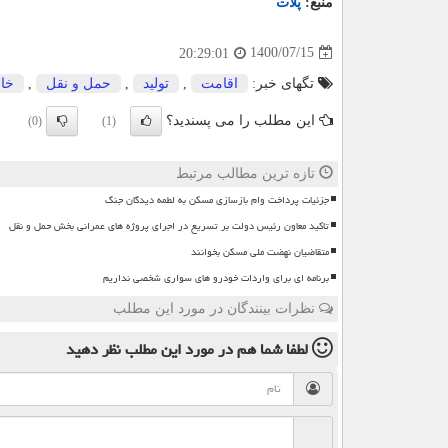
منبع:
پلات
1400/07/15
20:29:01
تگهای خبر:
اقامت
,
تولید
,
حمل و نقل
,
خان
این مطلب را می پسندید؟
(0)
(1)
تازه ترین مطالب مرتبط
جزئیات پرداخت وام بازسازی مسکن به لطمه دیدگان جنگ
تاکید معاون رئیس دولت بر تسریع در اجرای پروژه های عمرانی بخش حمل و نقل
متقاضیان نهضت ملی مسکن بخوانند
برنامه ای برای واردات خودرو های سواری شخصی نداریم
نظرات بینندگان در مورد این مطلب
لطفا شما هم
در مورد این مطلب
نظر دهید