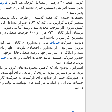
گوید: «فقط ۴۰ درصد از مشاغل کوچک هم اکنون
فروش
بدین سبب افزایش دستمزد چیزی نیست که برای خیلی از 
پذیر باشد.»
تحقیقات جدیدی که هفته گذشته از طرف بانک توسعه ت
منتشر گردید گزارش می کند که ۶۴ درصد از
کمبود نیروی کار موجب محدود شدن رشد آنها می شود.
بیشترین افزایش را داشته اند.
دلویت - شرکت
خدمات
مالی و مشاوره ای کانادا - می گوید که ۳۰.۳ درصد از مشاغل کانادایی از کمبود نیروی کار 
تروین استراتون - از مشاوران اقتصادی دلویت - اظهار داش
بیمه و املاک، در سراسر جهان رشد شغلی قابل توجهی در
حضور فیزیکی هستند، مانند خدمات اقامتی و غذایی،
حمل 
بودند فاصله دارند.»
استراتون توضیح داد که کاهش محدودیت های کرونا در ماه 
برند اما در دسترس نبودن نیروی کار مانعی برای آنهاست.
در صورتیکه خیلی از صنایع برای بازگشت به ظرفیت کاری
خدمات پذیرایی و غذایی، مراقبت های بهداشتی، تولید و
دارند.