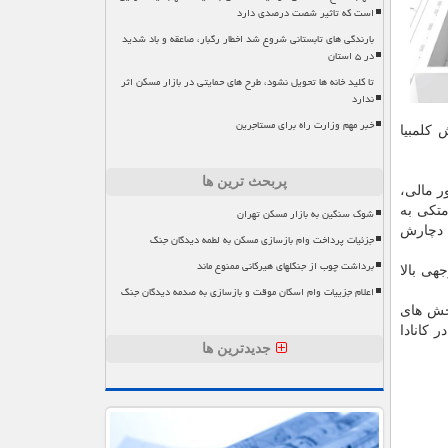
است که تاثیر شصت درصدی دارد
بارندگی های تابستانی شروع شد اخطار رگبار، صاعقه و باد شدید
در ۵ استان
تا کلید خانه ها تحویل نشود، طرح های حمایتی در بازار مسکن اثر
ندارد
خبر مهم وزارت راه برای مستاجرین
و و بریتیش کلمبیا
پربحث ترین ها
ر مالی،
متکی به
شوک سنگین به بازار مسکن تهران
ی دچارش
جزئیات پرداخت وام بازسازی مسکن به لطمه دیدگان جنگ
برداشت چوب از جنگلهای هیرکانی ممنوع ماند
هی بالا
اعلام جزییات وام اسکان موقت و بازسازی به صدمه دیدگان جنگ
بخش های
 کانادا
جدیدترین ها