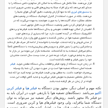
قرار می‌دهند. مثلاً تکامل فن دستگاه به ما امکان کار مداوم و دائمی دستگاه را با
صدای کم می‌دهد که برای افراد مبتلا به بیماری‌های قلبی و تنفسی ضروری است و
یا
سنسورهای لیزری
که نه تنها گزارش وضعیت دقیق آلودگی هوای محیط را
می‌دهند، بلکه در صورت استفاده از کنترل اتوماتیک دستگاه در وضعیت‌های
مختلف عملکرد حذف آلاینده‌ها را به صورت هوشمند به عهده می‌گیرند که در
صورت فراموش کردن تغییر وضعیت دستگاه مزیت قابل توجهی است.
اطمینان از امکان تهیه قطعات تعویضی و یدکی دستگاه‌ها مانند فیلترها و بردهای
الکترونیک دستگاه در آینده اهمیت دارد، چرا که بسیاری از برندهای خوبِ
دستگاه‌های تصفیه هوا در سالیان گذشته با حضوری قوی وارد بازار شده‌اند و پس
از مدتی فروش و ارائه خدمات، خواسته یا ناخواسته از ادامه کار صرف نظر کرده‌اند
و مشترکین زیادی را بدون فیلتر و سرویس‌های پیش‌بینی‌شده، با دستگاه‌های کاملاً
سالمِ غیرقابل استفاده به جا گذاشته‌اند. متاسفانه تکرار این نمونه نیز در بازار ما
بسیار به چشم می‌خورد. شرکت چرمه شیز در مدت بیست سال خدمت مشتریان
خود را بدون فیلتر و قطعه نگذاشته است.
در زمان خرید دستگاه از وجود فیلتر و قطعات یدکی دستگاه مطمئن شوید.
فیلتر
هسته اصلی دستگاه تصفیه هوا است و در صورت نبودن آن، شما یک وسیله
بی‌مصرف خواهید داشت. به منطقی بودن قیمت فیلترها نیز توجه کنید چرا که شما
به دلایل مختلفی تصمیم به تعویض فیلتر می‌گیرید و شاید گاهی اوقات این مدت
کوتاه تر از زمان در نظر گرفته شده باشد.
نکته مهم و اصلی دیگر، مجهز بودن دستگاه به
فیلتر هپا
و
فیلتر کربن
اکتیو
می‌باشد. دستگاه‌های تصفیه هوا با بازدهی خوب در ایران باید به
دو فیلتر بالا مجهز باشند. روش‌های دیگر تصفیه نیز می‌تواند به توان
دستگاه شما بیافزاید، ولی وجود فیلترهای هپا و کربن ضروری است.
البته تکنولوژی ساخت فیلتر هپا در اختیار کشورهای زیادی نیست و