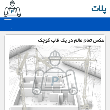
پلات
منو
عكس تمام عالم در یك قاب كوچك