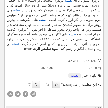
«پروژه اسلون برای
نقشه
برداری دیجیتالی از آسمان» یا به اختصار
«SDSS» بهره جسته اند. پروژه SDSS بیش از ۱۵ سال است كه با
استفاده از تلسكوپی ۲٫۵ متری در نیومكزیكو، دقیق ترین
نقشه
های
سه بعدی را از عالم تهیه كرده و هم اكنون طیف بیش از ۳ میلیون
جرم نجومی را گردآوری كرده است.
نقشه
های لگاریتمی، بهترین
روش برای به تصویر كشیدن ساختار عظیمی مانند جهان مشاهده پذیر
هستند؛ زیرا هر واحد روی محور متناظر با افزایش ۱۰ برابری فاصله
اجرام است. البته
نقشه
های لگاریتمی موجود مانند آنچه پژوهشگران
دانشگاه پرینستون در سال ۲۰۰۵ (۱۳۸۴) استخراج كردند، جلوه
بصری چندانی ندارند. بنابراین بود كه بوداسی تصمیم گرفت
نقشه
ای
زیبا و هیجان انگیز را رسم كند.
منبع: ساینس آلرت
۵۴۵۴
1396/11/02
13:42:48
4643
5
/
5.0
تگهای خبر:
نقشه
این مطلب را می پسندید؟
(0)
(1)