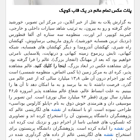
پلات عكس تمام عالم در یك قاب كوچك
به گزارش پلات به نقل از خبر آنلاین، در مركز این تصویر، خورشید
جای گرفته و رو به بیرون، به ترتیب شاهد سیارات داخلی و خارجی،
كمربند كوییپر، ابر اورت، منظومه سه ستاره ای آلفا قنطورس
(نزدیك ترین همسایه خورشید)، بازوی مارپیچی برساووش، كهكشان
راه شیری، كهكشان آندرومدا و دیگر كهكشان های همسایه، شبكه
كیهانی، تابش ریزموج زمینه كیهانی و درنهایت، پلاسمایی نامرئی
خواهیم بود كه بعد از مهبانگ (انفجار بزرگ)، عالم را فرا گرفته بود.
برای مشاهده عكس در ابعاد بزرگ،
اینجا را كلیك كنید.
عالم مشاهده
پذیر، كره ای به مركز زمین (با كمی اغماض، منظومه شمسی) است
كه نور اجرام درون آن طی ۱۳٫۸ میلیارد سالی كه از عمر عالم می
گذرد، فرصت داشته تا به ما برسد و به ما امكان دهد تا آن ها را
ببینیم. به علت انبساط عالم، شعاع عالم مشاهده پذیر امروزه ۴۶٫۵
میلیارد سال نوری (قطر ۹۳ میلیارد سال نوری) است. این تصویر را
موسیقی دان و هنرمندی خوش ذوق به نام «پابلو كارلوس بوداسی»
طراحی نموده است. او با استفاده از
نقشه
های لگاریتمی عالم كه
پژوهشگران دانشگاه پرینستون آن را استخراج كرده اند و تصاویری
كه تلسكوپ های فضایی ناسا از اجرام دور و نزدیك ثبت كرده اند،
این
نقشه
را آماده كرده است. پژوهشگران دانشگاه پرینستون برای
استخراج
نقشه
های لگاریتمی عالم از داده های گردآوری شده در