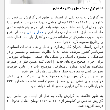
اعلام نرخ جدید حمل و نقل جاده ای
به گزارش پلات به نقل از ایسنا، بر طبق این گزارش شاخص تن
کیلومتر از ۱۱۰۴ به ۱۳۱۹ تومان معادل حدودا ۲۰ درصد افزایش پیدا
کرد. زمان اجرا هم ساعت یک دقیقه بامدادان امروز پنج شنبه ۱۸ دی
ماه است، طبق اعلام سازمان راهداری و
حمل و نقل
جاده ای، نرخ
جدید بصورت متمرکز در سامانه مدیریت و کنترل بارنامه اعمال شده
و از تاریخ مصوبه لازم الاجرا است.
در این راستا، مدیران کل راهداری و حمل و نقل جاده ای استانهای
سرتاسر کشور موظف شده اند با نظارت مستقیم و مستمر و در
هماهنگی با مسئولان استانی و تشکل های صنفی، تمهیدات موردنیاز
برای اجرای صحیح نرخ های جدید را اتخاذ کنند. همین طور در صورت
مشاهده هرگونه موارد نامتعارف، موضوع باید در اولین فرصت
بصورت کتبی به معاونت حمل و نقل سازمان گزارش شود.
بر طبق این گزارش، درباب محمولات نفتی، شرکت ملی پخش
فرآورده های نفتی ایران مطابق صورتجلسه نشست شماره ۲۳۴
شورایعالی هماهنگی ترابری کشور اقدام خواهد نمود.
به طور خلاصه
به گزارش پلات به نقل از ایسنا، بر اساس این
گزارش شاخص تن کیلومتر از ۱۱۰۴ به ۱۳۱۹ تومان معادل حدودا ۲۰
درصد افزوده شد.