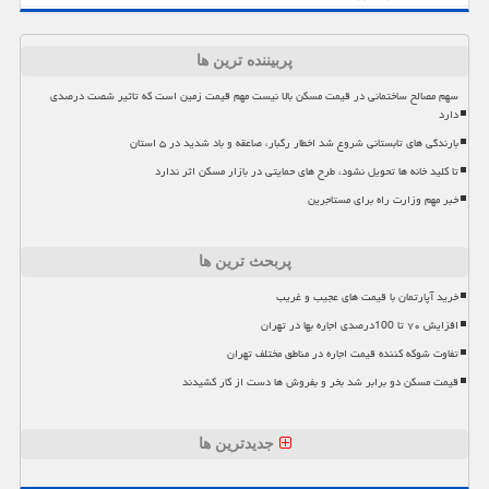
پربیننده ترین ها
سهم مصالح ساختمانی در قیمت مسکن بالا نیست مهم قیمت زمین است که تاثیر شصت درصدی
دارد
بارندگی های تابستانی شروع شد اخطار رگبار، صاعقه و باد شدید در ۵ استان
تا کلید خانه ها تحویل نشود، طرح های حمایتی در بازار مسکن اثر ندارد
خبر مهم وزارت راه برای مستاجرین
پربحث ترین ها
خرید آپارتمان با قیمت های عجیب و غریب
افزایش ۷۰ تا 100درصدی اجاره بها در تهران
تفاوت شوکه کننده قیمت اجاره در مناطق مختلف تهران
قیمت مسکن دو برابر شد بخر و بفروش ها دست از کار کشیدند
جدیدترین ها