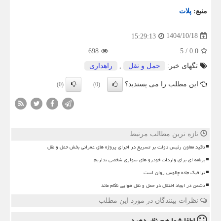
منبع:
پلات
1404/10/18
15:29:13
698
5
/
0.0
تگهای خبر:
حمل و نقل
,
راهداری
این مطلب را می پسندید؟
(0)
(0)
تازه ترین مطالب مرتبط
تاکید معاون رئیس دولت بر تسریع در اجرای پروژه های عمرانی بخش حمل و نقل
برنامه ای برای واردات خودرو های سواری شخصی نداریم
ترافیک جاده چالوس روان است
دشمن در ایجاد اختلال در حمل و نقل هوایی ناکام ماند
نظرات بینندگان در مورد این مطلب
لطفا شما هم
نظر دهید