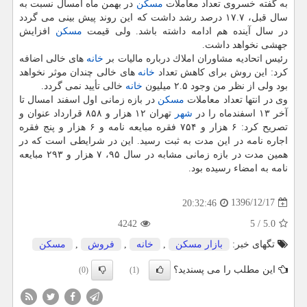
به گفته خسروی تعداد معاملات
مسكن
در بهمن ماه امسال نسبت به
سال قبل، ۱۷.۷ درصد رشد داشت كه این روند پیش بینی می گردد
در سال آینده هم ادامه داشته باشد. ولی قیمت
مسكن
افزایش
جهشی نخواهد داشت.
رئیس اتحادیه مشاوران املاك درباره مالیات بر
خانه
های خالی اضافه
كرد: این روش برای كاهش تعداد
خانه
های خالی چندان موثر نخواهد
بود ولی از نظر من وجود ۲.۵ میلیون
خانه
خالی تأیید نمی گردد.
وی در انتها تعداد معاملات
مسكن
در بازه زمانی اول اسفند امسال تا
آخر ۱۳ اسفندماه را در
شهر
تهران ۱۲ هزار و ۸۵۸ قرارداد عنوان و
تصریح كرد: ۶ هزار و ۷۵۴ فقره مبایعه نامه و ۶ هزار و پنج فقره
اجاره نامه در این مدت به ثبت رسید. این در شرایطی است كه در
همین مدت در بازه زمانی مشابه در سال ۹۵، ۷ هزار و ۲۹۳ مبایعه
نامه به امضاء رسیده بود.
1396/12/17
20:32:46
4242
5
/
5.0
تگهای خبر:
بازار مسكن
,
خانه
,
فروش
,
مسكن
این مطلب را می پسندید؟
(0)
(1)