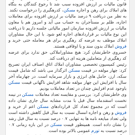
قانون مالیات بر ارزش افزوده سبب شد تا رجوع كنندگان به بنگاه
های املاك برای رهن و اجاره
مسكن
، كدرهگیری را درخواست نكنند.
به نظر من دریافت ۹ درصد مالیات بر ارزش افزوده برای معاملات
اجاره، ظلم بر مستأجران به حساب می آید و امروز هم با معاون
مالیات بر ارزش افزوده سازمان امور مالیاتی جلسه داریم تا دریافت
این نوع مالیات بر قراردادهای اجاره لغو شود. با این حال مشاوران
املاك موظف به عرضه كد رهگیری برای هر معامله حتی خرید و
فروش
املاك بدون سند و یا اوقافی هستند.
خسروی خاطرنشان كرد: هیچ مشاوراملاكی حق ندارد برای عرضه
كد رهگیری از متعاملین هزینه ای دریافت كند.
رئیس كمیسیون تخصصی مشاوران املاك اتاق اصناف ایران تصریح
كرد: چهار مولفه در قیمت
مسكن
اثرگذار می باشد كه شامل قیمت
سكه، ارز، حامل های انرژی و بازار سرمایه است. در چهارماه آخر
سال با افزایش این چهار مولفه شاهد افزایش ناگهانی قیمت
مسكن
باوجود عدم افزایش چندان در تعداد معاملات بودیم.
وی خاطرنشان كرد: بررسی و مقایسه تعداد معاملات
مسكن
در نیمه
نخست اسفندماه سال قبل با مدت مشابه سال جاری نشان داده
است كه در مجموع تعداد كل قراردادهای
مسكن
اعم از خرید و
فروش
و رهن و اجاره امسال نسبت به سال قبل كاهش داشته است
ولی تعداد مبایعه نامه ها به تنهایی ۰.۷ درصد نسبت به سال قبل رشد
را نشان داده است. همینطور قیمت
مسكن
در این بازه زمانی ۰.۷
درصد نسبت به
تورم
عمومی بالاتر بوده است.