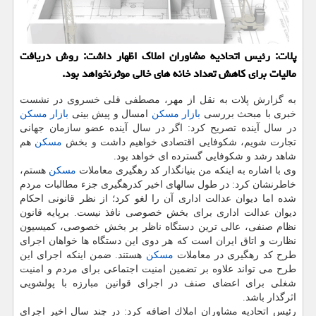
پلات: رئیس اتحادیه مشاوران املاك اظهار داشت: روش دریافت
مالیات برای كاهش تعداد خانه های خالی موثرنخواهد بود.
به گزارش پلات به نقل از مهر، مصطفی­ قلی خسروی در نشست
خبری با مبحث بررسی
بازار مسكن
امسال و پیش بینی
بازار مسكن
در سال آینده تصریح كرد: اگر در سال آینده عضو سازمان جهانی
تجارت شویم، شكوفایی اقتصادی خواهیم داشت و بخش
مسكن
هم
شاهد رشد و شكوفایی گسترده ای خواهد بود.
وی با اشاره به اینكه من بنیانگذار كد رهگیری معاملات
مسكن
هستم،
خاطرنشان كرد: در طول سالهای اخیر كدرهگیری جزء مطالبات مردم
شده اما دیوان عدالت اداری آن را لغو كرد؛ از نظر قانونی احكام
دیوان عدالت اداری برای بخش خصوصی نافذ نیست. برپایه قانون
نظام صنفی، عالی ترین دستگاه ناظر بر بخش خصوصی، كمیسیون
نظارت و اتاق ایران است كه هر دوی این دستگاه ها خواهان اجرای
طرح كد رهگیری در معاملات
مسكن
هستند. ضمن اینكه اجرای این
طرح می تواند علاوه بر تضمین امنیت اجتماعی برای مردم و امنیت
شغلی برای اعضای صنف در اجرای قوانین مبارزه با پولشویی
اثرگذار باشد.
رئیس اتحادیه مشاوران املاك اضافه كرد: در چند سال اخیر اجرای