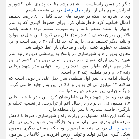
دیگر در همین راستاست تا شاهد رشد رقابت پذیری بنادر كشور و
افزایش سهم مان از بازار
حمل و نقل
دریایی منطقه باشیم.
وی با اشاره به اینكه در تعرفه های جدید گاها تا ۸۰ درصد تخفیف
اعمال خواهیم كرد خاطرنشان كرد: برای خطوط لاینری كه به بندر
چابهار با انعقاد تفاهم نامه و به صورت منظم تردد داشته باشند
بالاترین میزان تخفیف (۸۰ درصد) تعلق می گیرد با این حال در موارد
و بنادر دیگر تخفیف هایی داریم كه حداقل آن ۳۰ درصد است و این
تخفیف به خطوط كشتی رانی و صاحبان بار اعطا خواهد شد.
معاون وزیر راه و شهرسازی در پاسخ به پرسشی درباره رتبه بندر
شهید رجایی ایران بعنوان مهم ترین و اصلی ترین بندر كشور در بین
بنادر مهم جهان اظهار نمود: جدیدترین رتبه جهانی بندر شهید رجایی
رتبه ۶۴ ام و در منطقه رتبه ۴ ام است.
راستاد ادامه داد: بندر اول منطقه، بندر جبل علی در دوبی است كه
سالانه ۱۴ میلیون تی ای یو بار و كالا در این بندر جابه جا می گردد.
جایگاه جهانی این بندر هم چهارم دنیاست.
وی درباره بندر شهید رجایی خاطرنشان كرد: این بندر با جابه جایی
۱.۷ میلیون تی ای یو بار در سال اعم از ترانزیت، ترانشیپ، تخلیه و
بارگیری فاصله بسیاری با بندر اول منطقه دارد.
به گفته این مقام مسئول در وزارت راه و شهرسازی، صرفا با كاهش
تعرفه های بندری نمی توان به بهبود جایگاه بندر شهید رجایی در بازار
حمل و نقل
دریایی منطقه امیدوار بود بلكه مسائل دیگری همچون
شكل گیری مراكز تولید و تولید ارزش افزوده در كالاها در پیرامون