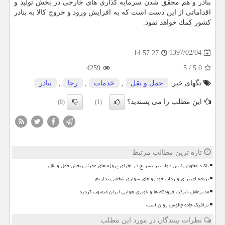
بنادر و هم محقق شدن سرمایه گذاری های خارجی در بخش تولید و
اقداماتی از این دست است كه به افزایش ورود و خروج كالا به بنادر
كشور كمك خواهد نمود.
1397/02/04
14:57:27
4259
5
/
5.0
تگهای خبر:
حمل و نقل
,
خدمات
,
رجا
,
بنادر
این مطلب را می پسندید؟
(0)
(1)
تازه ترین مطالب مرتبط
تاکید معاون رئیس دولت بر تسریع در اجرای پروژه های عمرانی بخش حمل و نقل
برنامه ای برای واردات خودرو های سواری شخصی نداریم
مدیرعامل شرکت فرودگاه ها و ناوبری هوایی ایران منصوب گردید
ترافیک جاده چالوس روان است
نظرات بینندگان در مورد این مطلب