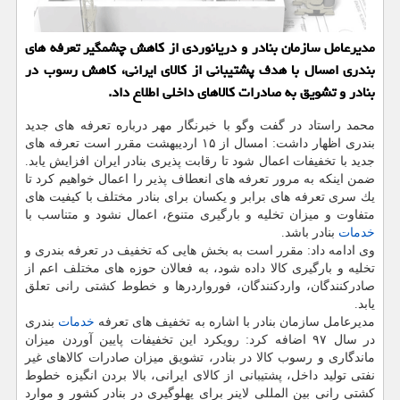
مدیرعامل سازمان بنادر و دریانوردی از كاهش چشمگیر تعرفه های
بندری امسال با هدف پشتیبانی از كالای ایرانی، كاهش رسوب در
بنادر و تشویق به صادرات كالاهای داخلی اطلاع داد.
محمد راستاد در گفت وگو با خبرنگار مهر درباره تعرفه های جدید
بندری اظهار داشت: امسال از ۱۵ اردیبهشت مقرر است تعرفه های
جدید با تخفیفات اعمال شود تا رقابت پذیری بنادر ایران افزایش یابد.
ضمن اینكه به مرور تعرفه های انعطاف پذیر را اعمال خواهیم كرد تا
یك سری تعرفه های برابر و یكسان برای بنادر مختلف با كیفیت های
متفاوت و میزان تخلیه و بارگیری متنوع، اعمال نشود و متناسب با
خدمات
بنادر باشد.
وی ادامه داد: مقرر است به بخش هایی كه تخفیف در تعرفه بندری و
تخلیه و بارگیری كالا داده شود، به فعالان حوزه های مختلف اعم از
صادركنندگان، واردكنندگان، فورواردرها و خطوط كشتی رانی تعلق
یابد.
مدیرعامل سازمان بنادر با اشاره به تخفیف های تعرفه
خدمات
بندری
در سال ۹۷ اضافه كرد: رویكرد این تخفیفات پایین آوردن میزان
ماندگاری و رسوب كالا در بنادر، تشویق میزان صادرات كالاهای غیر
نفتی تولید داخل، پشتیبانی از كالای ایرانی، بالا بردن انگیزه خطوط
كشتی رانی بین المللی لاینر برای پهلوگیری در بنادر كشور و موارد