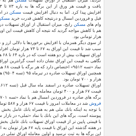
گردید، میزان استقبال از اوراق تسهیلات
مسكن
هم به ش
افزایش پیدا كرد. اما به دنبال افزایش قیمت
مسكن
در اس
قبل و فروردین امسال و درنتیجه كاهش قدرت خرید
مسكن
وام های
مسكن
رایج، میزان استقبال از اوراق تسهیلات در
هزار تومانی بود.
از سوی دیگر همزمان با افزایش برخوردها با دلالی ارز و ط
سبب شد تا قیمت این اوراق به ۶۷ تا ۷۴ هزار تومان افزایش یابد اما با عنایت به اینكه
اوراق تسهیلات بیش از دو هفته است كه در بازه ۶۴ تا ۶۸ هزار تومان ثابت مانده كه نشان داده است این بازار به ثبات نسبی رسیده است.
نگاهی به قیمت این اوراق نشان داده است گرانترین اورا
نماد «تسه ۹۵۱۲» اختصاص دارد كه هر برگه با قیمت ۶۸ هزار تومان معامله شده است.
همچنین اوراق تسهیلات صادره در تیرماه ۹۵ (تسه ۹۵۰۴) هم امروز به قیمت ۶۷ هزار و ۹۷۰ تومان به
هزار و ۷۰۰ تومان بود.
اوراق تسهیلات صادره در اسفند ماه سال قبل (تسه ۹۶۱۲) چهارشنبه هفته گذشته به قیمت ۶۶ هزار و ۹۰۰ تومان به
قیمت ۶۷ هزار و ۴۰۰ تومان معامله شد.
برگه های صادره در فروردین امسال هم با نماد «تسه ۹۷۰۱» كه چهارشنبه هفته گذشته در آخرین معامله به قیمت ۶۷ هزار و ۲۳۵ تومان خرید و
فروش
شد در معاملات امروز با قیمت ۶۷ هزار و ۵۸۷ تومان كشف قیمت شد كه افزایش چندانی را نشان نمی دهد.
با توجه به اینكه بانك ملی هم به همراه بانك عامل بخش
با قیمتی پایین تر از قیمت اوراق تسهیلات بانك عامل بخ
در هفته گذشته این اورا