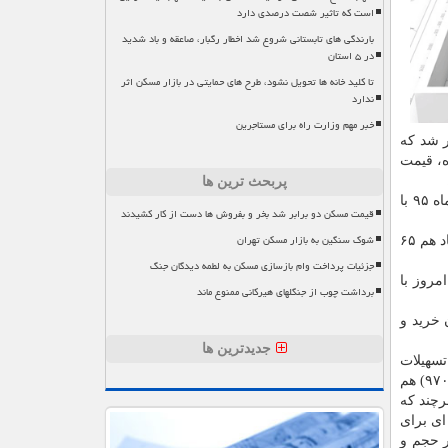
است که تاثیر شصت درصدی دارد
بارندگی های تابستانی شروع شد اخطار رگبار، صاعقه و باد شدید
در ۵ استان
تا کلید خانه ها تحویل نشود، طرح های حمایتی در بازار مسکن اثر
ندارد
خبر مهم وزارت راه برای مستاجرین
ر شد كه
ه، قیمت
پربحث ترین ها
در معاملات امروز فرابورس به برگه های صادره در اسفند ماه ۹۵ با
قیمت مسکن دو برابر شد بخر و بفروش ها دست از کار کشیدند
شوک سنگین به بازار مسکن تهران
رسید. كمترین قیمت این نماد هم ۶۵
جزئیات پرداخت وام بازسازی مسکن به لطمه دیدگان جنگ
مروز با
برداشت چوب از جنگلهای هیرکانی ممنوع ماند
جدیدترین ها
تسهیلات
پیوسته است، برگه های این بانك با نماد «تملی» در بازار سرمایه در هفته گذشته رونمایی گردید كه اوراق فروردین ۹۷ این بانك (تملی ۹۷۰۱) هم
چند كه
له ای برای
ایه و با نرخ ۶۳ هزار و ۷۰۰ تومان و تنها در حجم و