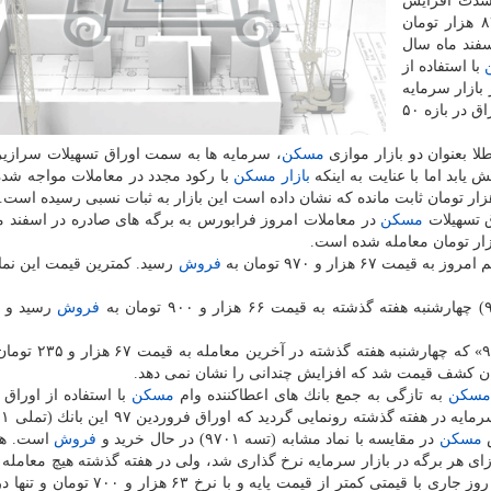
دت افزایش
یافت و قیمت هر ورق از این برگه ها به بازه ۷۳ تا ۸۳ هزار تومان
فند ماه سال
با استفاده از
 بازار سرمایه
هم با كاهش مواجه گردید كه نتیجه آن كاهش قیمت این اوراق در بازه ۵۰
لا بعنوان دو بازار موازی
مسكن
، سرمایه ها به سمت اوراق تسهیلات سرازی
بازار مسكن
با ركود مجدد در معاملات مواجه شد
ق تسهیلات
مسكن
فروش
فروش
رسید و ا
مسكن
به تازگی به جمع بانك های اعطاكننده وام
مسكن
با استفاده از اوراق 
ش
مسكن
در مقایسه با نماد مشابه (تسه ۹۷۰۱) در حال خرید و
فروش
است. هر
ق با قیمت پایه ۶۷ هزار تومان به ازای هر برگه در بازار سرمایه نرخ گذاری شد، ولی در هفته گذشته هیچ معام
این برگه ها به ثبت نرسید و اولین معامله اوراق تملی در روز جاری با قیمتی كمتر از قیمت پ