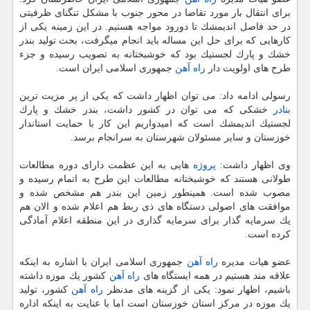
برای انتقال بار مورد تقاضا در محور جنوب با مشكل تنگنای ظرفیتی
در حد فاصل اندیمشك تا دورود مواجه هستیم. در این زمینه یكی از
كارهایی كه برای حل این مساله باید انجام میگرفت، بحث تولید بندر
خشك و پارك لجستیك بود كه خوشبختانه به تصویب رسیده و جزء
طرح های اولویت دار
راه آهن
جمهوری اسلامی ایران است.
رسولی ادامه داد: می توان اظهار داشت كه یكی از پر مزیت ترین
بنادر
خشكی كه می توان در كشور داشت، بندر خشك و پارك
لجستیك اندیمشك است كه امیدواریم این كار با حمایت استاندار
خوزستان و سایر مسئولان شهرستان به سرانجام برسد.
وی اظهار داشت:
پروژه
هایی به این عظمت دارای دوره مطالعات
طولانی هستند كه خوشبختانه مطالعات این طرح به اتمام رسیده و
مصوب شده است. همینطور زمین این بندر هم مشخص شده و
موافقت های اصولی دستگاه های ذی ربط هم اعلام شده و الان هم
یك سرمایه گذار برای سرمایه گذاری در این منطقه اعلام آمادگی
كرده است.
عضو هیات مدیره
راه آهن
جمهوری اسلامی ایران با اشاره به اینكه
علاقه مند هستیم در همه ایستگاه های
راه آهن
كشور یك موزه داشته
باشیم، اظهار نمود: یكی از گزینه های مدنظر
راه آهن
كشور، تولید
یك موزه در مركز استان خوزستان است اما با عنایت به اینكه اداره