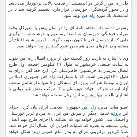
كل
راه آهن
زاگرس در اندیمشك از قدمت بالایی برخوردار می باشد
و در محور گردشگری خوزستان قرار دارد، تصمیم گرفته شد تا در
اندیمشك یك موزه
راه آهن
تولید شود.
رسولی ادامه داد: تفاهم نامه ای را دو سال پیش با مدیركل وقت
میراث فرهنگی خوزستان به امضا رساندیم و خوشبختانه با پیگیری
هایی كه از دو سال قبل تا كنون صورت گرفت، امروز شاهد افتتاح آن
هستیم و در فازهای بعدی هم بطور قطع گسترش پیدا خواهد نمود.
وی با اشاره به بازدید روز گذشته خود از
پروژه
اتصال
راه آهن
جنوب
به سایت صنعتی خرمشهر به طول ۴۱ كیلومتر (قطعه اول طرح
اتصال سربندر به خرمشهر) خاطرنشان كرد: این خط آهن دارای به
طول ۱۴۰كیلومتر است كه با مشاركت
راه آهن
جمهوری اسلامی
ایران و توسط شركت
پروژه
ای متشكل از ۵ سهامدار شامل منطقه
آزاد اروند، شركت فولاد خوزستان و ۳ شركت بخش غیر دولتی با
اعتباری بالغ بر چهار هزار میلیارد ریال ساخته خواهد شد.
عضو هیات مدیره
راه آهن
جمهوری اسلامی ایران بیان كرد: اجرای
این
پروژه
خدمتی دیگر از طریق آهن ایران به مردم عزیز خوزستان
و اقتصاد ملی كشور خواهد بود كه انشالله با اجرای طرح مهم اتصال
ریلی شلمچه به بصره كه عملیات اجرایی آن امسال آغاز خواهد شد،
عملا كریدور ترانزیتی عراق به بندر امام خمینی (ره) شكل خواهد