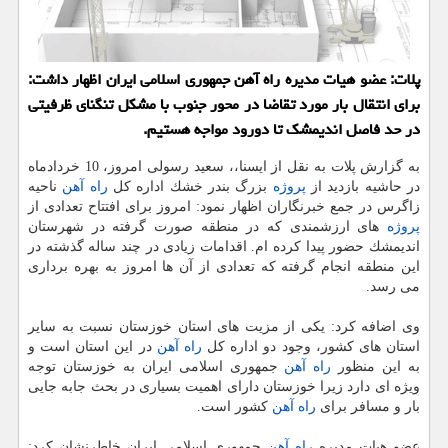
پلات: عضو هیات مدیره راه آهن جمهوری اسلامی ایران اظهار داشت:
برای انتقال بار مورد تقاضا در محور جنوب با مشكل تنگنای ظرفیتی
در حد فاصل اندیمشك تا دورود مواجه هستیم.
به گزارش پلات به نقل از ایسنا،، سعید رسولی امروز، 10 خردادماه
در حاشیه بازدید از
پروژه
بزرگ بندر خشك اداره كل
راه آهن
ناحیه
زاگرس در جمع خبرنگاران اظهار نمود: امروز برای افتتاح تعدادی از
پروژه
های ارزشمندی كه در منطقه صورت گرفته در شهرستان
اندیمشك حضور پیدا كرده ام. اقدامات زیادی در چند ساله گذشته در
این منطقه انجام گرفته كه تعدادی از آن ها امروز به بهره برداری
می رسد.
وی اضافه كرد: یكی از مزیت های استان خوزستان نسبت به سایر
استان های كشور، وجود دو اداره كل
راه آهن
در این استان است و
به این منظور
راه آهن
جمهوری اسلامی ایران به خوزستان توجه
ویژه ای دارد زیرا خوزستان دارای اهمیت بسیاری در بحث جابه جایی
بار و مسافر برای
راه آهن
كشور است.
عضو هیات مدیره
راه آهن
جمهوری اسلامی ایران خاطرنشان كرد: