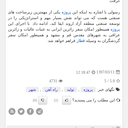
گرفت.
رسولی با اشاره به اینكه این
پروژه
یكی از مهمترین زیرساخت های
صنعتی هست كه می تواند نقش بسیار مهم و استراتژیكی را در
توسعه صنعتی منطقه آزاد اروند ایفا كند، ادامه داد: با اجرای این
پروژه
همینطور امكان سفر زائرین ایرانی به عتبات عالیات و زائرین
عراقی به شهرهای مقدس قم و مشهد و همینطور امكان سفر
گردشگران به وسیله
قطار
فراهم خواهد شد.
1397/03/11
12:18:47
4731
5
/
5.0
تگهای خبر:
پروژه
,
تولید
,
راه آهن
,
شهر
این مطلب را می پسندید؟
(0)
(1)